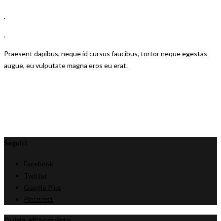
.
.
Praesent dapibus, neque id cursus faucibus, tortor neque egestas
augue, eu vulputate magna eros eu erat.
Seguici
Facebook
Twitter
Google Plus
Pinterest
Guida all'acquisto