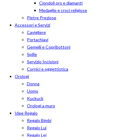
Ciondoli oro e diamanti
Medaglie e croci religiose
Pietre Preziose
Accessori e Servizi
Cavigliere
Portachiavi
Gemelli e Copribottoni
Spille
Servizio Incisioni
Cornici e oggettistica
Orologi
Donna
Uomo
Kuckuck
Orologi a muro
Idee Regalo
Regalo Bimbi
Regalo Lui
Regalo Lei