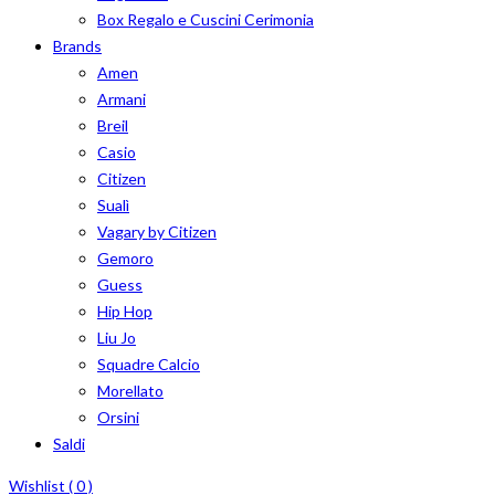
Box Regalo e Cuscini Cerimonia
Brands
Amen
Armani
Breil
Casio
Citizen
Sualì
Vagary by Citizen
Gemoro
Guess
Hip Hop
Liu Jo
Squadre Calcio
Morellato
Orsini
Saldi
Wishlist (
0
)