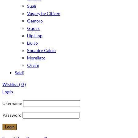
Sualì
Vagary by Citizen
Gemoro
Guess
Hip Hop
Liu Jo
Squadre Calcio
Morellato
Orsini
Saldi
Wishlist (
0
)
Login
Username
Password