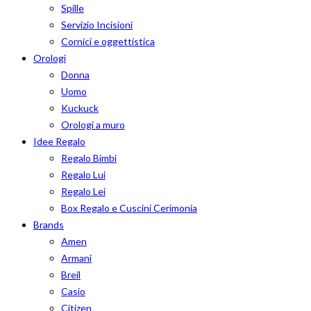
Spille
Servizio Incisioni
Cornici e oggettistica
Orologi
Donna
Uomo
Kuckuck
Orologi a muro
Idee Regalo
Regalo Bimbi
Regalo Lui
Regalo Lei
Box Regalo e Cuscini Cerimonia
Brands
Amen
Armani
Breil
Casio
Citizen