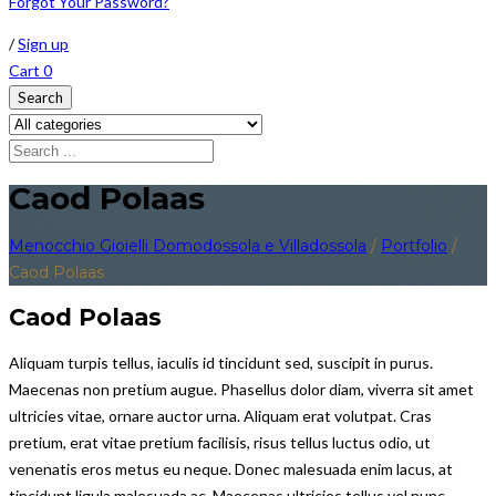
Forgot Your Password?
/
Sign up
Cart
0
Search
Caod Polaas
Menocchio Gioielli Domodossola e Villadossola
/
Portfolio
/
Caod Polaas
Caod Polaas
Aliquam turpis tellus, iaculis id tincidunt sed, suscipit in purus.
Maecenas non pretium augue. Phasellus dolor diam, viverra sit amet
ultricies vitae, ornare auctor urna. Aliquam erat volutpat. Cras
pretium, erat vitae pretium facilisis, risus tellus luctus odio, ut
venenatis eros metus eu neque. Donec malesuada enim lacus, at
tincidunt ligula malesuada ac. Maecenas ultricies tellus vel nunc