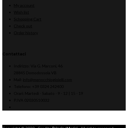
My account
Wish list
Schopping Cart
Check out
Order history
Contattaci
Indirizzo:
Via G. Marconi, 46
28845 Domodossola VB
Mail:
info@menocchiogioielli.com
Telefono:
+39 0324 242400
Orari:
Martedì - Sabato -
9 - 12 | 15 - 19
P.IVA 02030510032