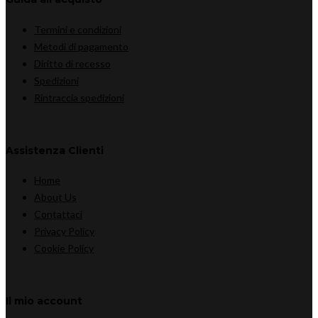
Termini e condizioni
Metodi di pagamento
Diritto di recesso
Spedizioni
Rintraccia spedizioni
Assistenza Clienti
Home
About Us
Contattaci
Privacy Policy
Cookie Policy
Il mio account