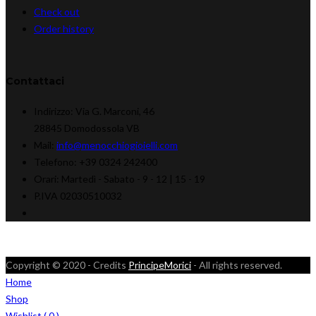
Check out
Order history
Contattaci
Indirizzo:
Via G. Marconi, 46
28845 Domodossola VB
Mail:
info@menocchiogioielli.com
Telefono:
+39 0324 242400
Orari:
Martedì - Sabato -
9 - 12 | 15 - 19
P.IVA 02030510032
Copyright © 2020 - Credits
PrincipeMorici
- All rights reserved.
Home
Shop
Wishlist (
0
)