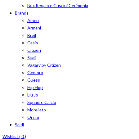
Box Regalo e Cuscini Cerimonia
Brands
Amen
Armani
Breil
Casio
Citizen
Sualì
Vagary by Citizen
Gemoro
Guess
Hip Hop
Liu Jo
Squadre Calcio
Morellato
Orsini
Saldi
Wishlist (
0
)