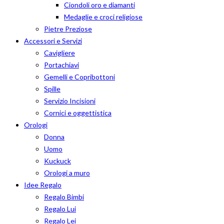
Ciondoli oro e diamanti
Medaglie e croci religiose
Pietre Preziose
Accessori e Servizi
Cavigliere
Portachiavi
Gemelli e Copribottoni
Spille
Servizio Incisioni
Cornici e oggettistica
Orologi
Donna
Uomo
Kuckuck
Orologi a muro
Idee Regalo
Regalo Bimbi
Regalo Lui
Regalo Lei