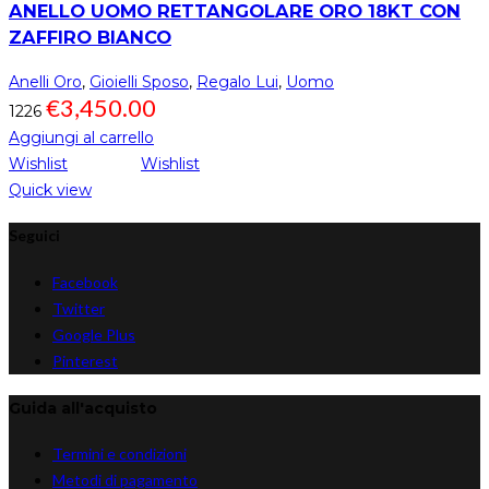
ANELLO UOMO RETTANGOLARE ORO 18KT CON
ZAFFIRO BIANCO
Anelli Oro
,
Gioielli Sposo
,
Regalo Lui
,
Uomo
€
3,450.00
1226
Aggiungi al carrello
Wishlist
Wishlist
Quick view
Seguici
Facebook
Twitter
Google Plus
Pinterest
Guida all'acquisto
Termini e condizioni
Metodi di pagamento