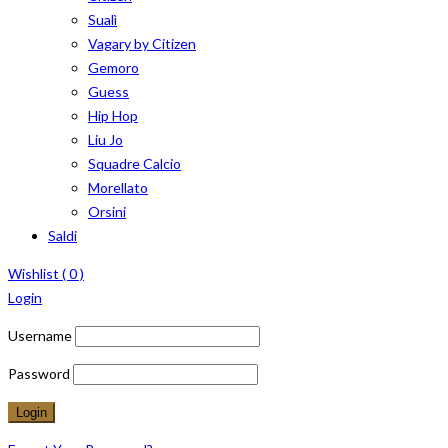
Sualì
Vagary by Citizen
Gemoro
Guess
Hip Hop
Liu Jo
Squadre Calcio
Morellato
Orsini
Saldi
Wishlist (
0
)
Login
Username
Password