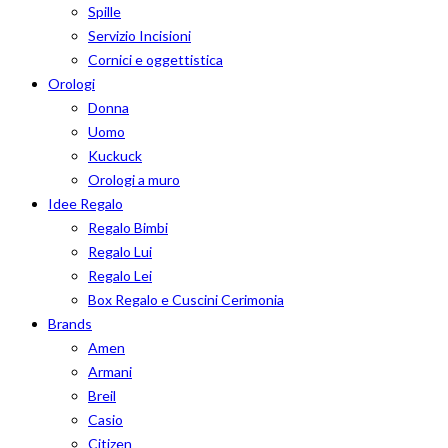
Spille
Servizio Incisioni
Cornici e oggettistica
Orologi
Donna
Uomo
Kuckuck
Orologi a muro
Idee Regalo
Regalo Bimbi
Regalo Lui
Regalo Lei
Box Regalo e Cuscini Cerimonia
Brands
Amen
Armani
Breil
Casio
Citizen