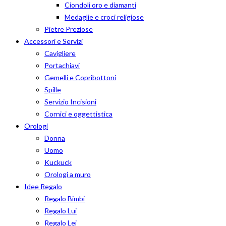
Ciondoli oro e diamanti
Medaglie e croci religiose
Pietre Preziose
Accessori e Servizi
Cavigliere
Portachiavi
Gemelli e Copribottoni
Spille
Servizio Incisioni
Cornici e oggettistica
Orologi
Donna
Uomo
Kuckuck
Orologi a muro
Idee Regalo
Regalo Bimbi
Regalo Lui
Regalo Lei