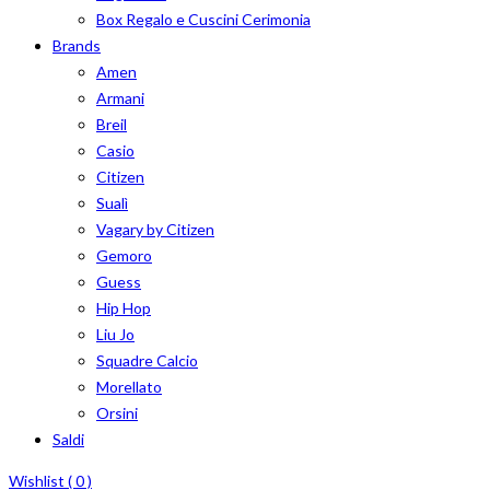
Box Regalo e Cuscini Cerimonia
Brands
Amen
Armani
Breil
Casio
Citizen
Sualì
Vagary by Citizen
Gemoro
Guess
Hip Hop
Liu Jo
Squadre Calcio
Morellato
Orsini
Saldi
Wishlist (
0
)