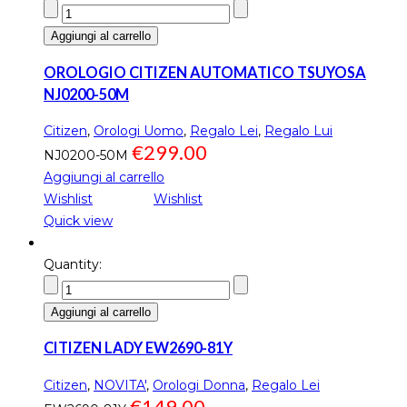
Aggiungi al carrello
OROLOGIO CITIZEN AUTOMATICO TSUYOSA
NJ0200-50M
Citizen
,
Orologi Uomo
,
Regalo Lei
,
Regalo Lui
€
299.00
NJ0200-50M
Aggiungi al carrello
Wishlist
Wishlist
Quick view
Quantity:
Aggiungi al carrello
CITIZEN LADY EW2690-81Y
Citizen
,
NOVITA'
,
Orologi Donna
,
Regalo Lei
€
149.00