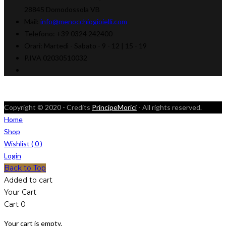
28845 Domodossola VB
Mail:
info@menocchiogioielli.com
Telefono:
+39 0324 242400
Orari:
Martedì - Sabato -
9 - 12 | 15 - 19
P.IVA 02030510032
Copyright © 2020 - Credits
PrincipeMorici
- All rights reserved.
Home
Shop
Wishlist (
0
)
Login
Back to Top
Added to cart
Your Cart
Cart
0
Your cart is empty.