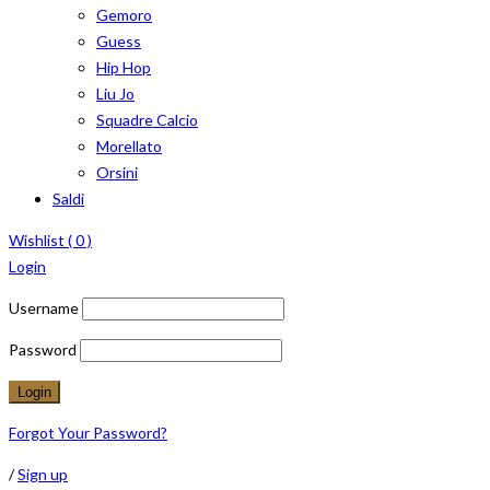
Gemoro
Guess
Hip Hop
Liu Jo
Squadre Calcio
Morellato
Orsini
Saldi
Wishlist (
0
)
Login
Username
Password
Forgot Your Password?
/
Sign up