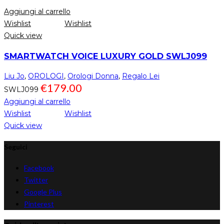
Aggiungi al carrello
Wishlist
Wishlist
Quick view
SMARTWATCH VOICE LUXURY GOLD SWLJ099
Liu Jo
,
OROLOGI
,
Orologi Donna
,
Regalo Lei
€
179.00
SWLJ099
Aggiungi al carrello
Wishlist
Wishlist
Quick view
Seguici
Facebook
Twitter
Google Plus
Pinterest