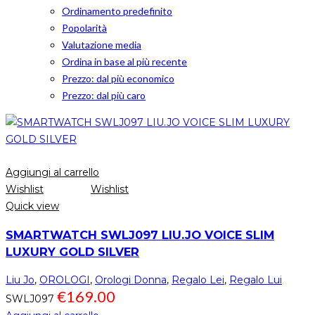
Ordinamento predefinito
Popolarità
Valutazione media
Ordina in base al più recente
Prezzo: dal più economico
Prezzo: dal più caro
Aggiungi al carrello
Wishlist
Wishlist
Quick view
SMARTWATCH SWLJ097 LIU.JO VOICE SLIM
LUXURY GOLD SILVER
Liu Jo
,
OROLOGI
,
Orologi Donna
,
Regalo Lei
,
Regalo Lui
€
169.00
SWLJ097