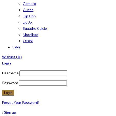
Gemoro
Guess
Hip Hop
Liu Jo
Squadre Calcio
Morellato
Orsini
Saldi
Wishlist (
0
)
Login
Username
Password
Forgot Your Password?
/
Sign up