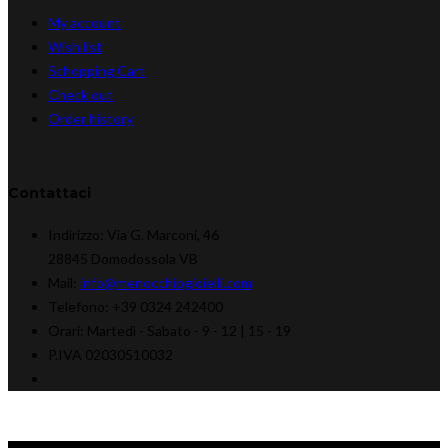
My account
Wish list
Schopping Cart
Check out
Order history
Contattaci
Indirizzo:
Via G. Marconi, 46
28845 Domodossola VB
Mail:
info@menocchiogioielli.com
Telefono:
+39 0324 242400
Orari:
Martedì - Sabato -
9 - 12 | 15 - 19
P.IVA 02030510032