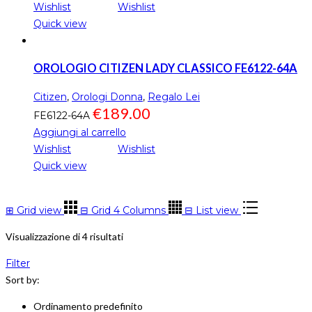
Wishlist
Wishlist
Quick view
OROLOGIO CITIZEN LADY CLASSICO FE6122-64A
Citizen
,
Orologi Donna
,
Regalo Lei
€
189.00
FE6122-64A
Aggiungi al carrello
Wishlist
Wishlist
Quick view
⊞
Grid view
⊟
Grid 4 Columns
⊟
List view
Visualizzazione di 4 risultati
Filter
Sort by:
Ordinamento predefinito