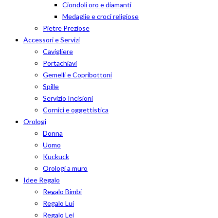
Ciondoli oro e diamanti
Medaglie e croci religiose
Pietre Preziose
Accessori e Servizi
Cavigliere
Portachiavi
Gemelli e Copribottoni
Spille
Servizio Incisioni
Cornici e oggettistica
Orologi
Donna
Uomo
Kuckuck
Orologi a muro
Idee Regalo
Regalo Bimbi
Regalo Lui
Regalo Lei