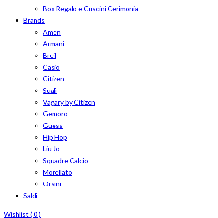
Box Regalo e Cuscini Cerimonia
Brands
Amen
Armani
Breil
Casio
Citizen
Sualì
Vagary by Citizen
Gemoro
Guess
Hip Hop
Liu Jo
Squadre Calcio
Morellato
Orsini
Saldi
Wishlist (
0
)