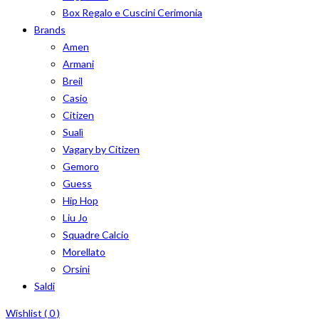
Box Regalo e Cuscini Cerimonia
Brands
Amen
Armani
Breil
Casio
Citizen
Sualì
Vagary by Citizen
Gemoro
Guess
Hip Hop
Liu Jo
Squadre Calcio
Morellato
Orsini
Saldi
Wishlist (
0
)