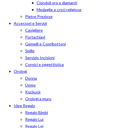
Ciondoli oro e diamanti
Medaglie e croci religiose
Pietre Preziose
Accessori e Servizi
Cavigliere
Portachiavi
Gemelli e Copribottoni
Spille
Servizio Incisioni
Cornici e oggettistica
Orologi
Donna
Uomo
Kuckuck
Orologi a muro
Idee Regalo
Regalo Bimbi
Regalo Lui
Regalo Lei