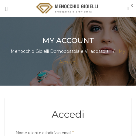
0
MY ACCOUNT
Menocchio Gioielli Domodossola e Villadossola
/
My
Account
Accedi
Richiesto
Nome utente o indirizzo email
*