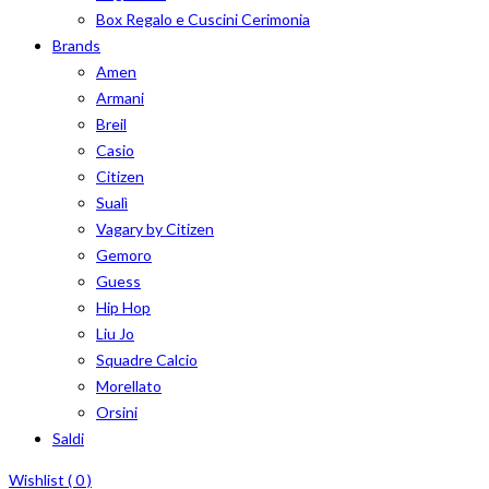
Box Regalo e Cuscini Cerimonia
Brands
Amen
Armani
Breil
Casio
Citizen
Sualì
Vagary by Citizen
Gemoro
Guess
Hip Hop
Liu Jo
Squadre Calcio
Morellato
Orsini
Saldi
Wishlist (
0
)