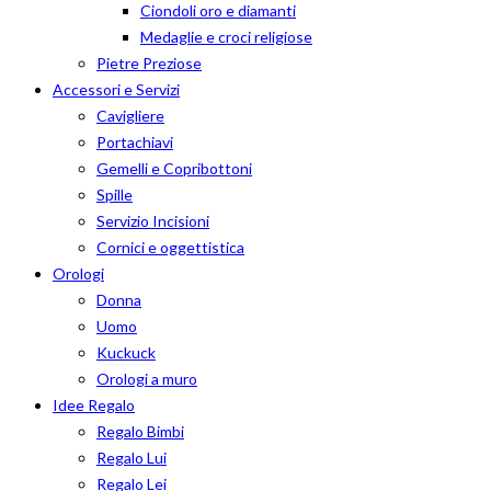
Ciondoli oro e diamanti
Medaglie e croci religiose
Pietre Preziose
Accessori e Servizi
Cavigliere
Portachiavi
Gemelli e Copribottoni
Spille
Servizio Incisioni
Cornici e oggettistica
Orologi
Donna
Uomo
Kuckuck
Orologi a muro
Idee Regalo
Regalo Bimbi
Regalo Lui
Regalo Lei