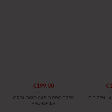
a
n
o
o
g
n
i
g
i
o
r
n
a
t
a
€
199.00
€
OROLOGIO CASIO PRO TREK
CITIZEN L
PRG-69-1ER