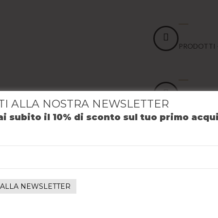
3500
PRODOTTI 
2000
ITI ALLA NOSTRA NEWSLETTER
FAN SU FAC
ostri clienti è il
are ai dettagli. Da
i subito il 10% di sconto sul tuo primo acqu
tà al giusto prezzo,
2000
CLIENTI FELI
2
NEGOZI -
Do