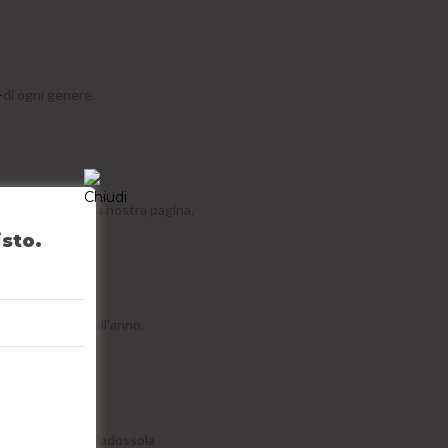
-
di ogni genere.
EBOOK -
Visita la nostra pagina.
isto.
CI -
dall'inizio dell'anno.
modossola e Villadossola