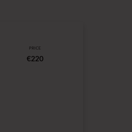
PRICE
€220
I