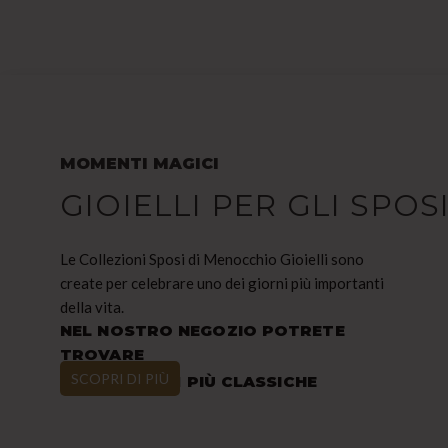
MOMENTI MAGICI
GIOIELLI PER GLI SPOS
Le Collezioni Sposi di Menocchio Gioielli sono
create per celebrare uno dei giorni più importanti
della vita.
NEL NOSTRO NEGOZIO POTRETE
TROVARE
SCOPRI DI PIÙ
PIÙ CLASSICHE
LE FEDI NUZIALI