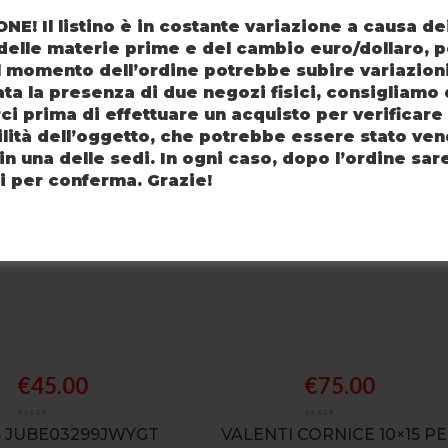
E! Il listino è in costante variazione a causa de
elle materie prime e del cambio euro/dollaro, pe
l momento dell’ordine potrebbe subire variazioni
ata la presenza di due negozi fisici, consigliamo 
ci prima di effettuare un acquisto per verificare 
lità dell’oggetto, che potrebbe essere stato ven
in una delle sedi. In ogni caso, dopo l’ordine sar
IL PIÙ VENDUTO
i per conferma. Grazie!
Tutti i nostri migliori gioielli selezionati per voi.
€
45.00
€
75.00
 JUBE03299JWYGT
VALENTI CORNICE 10×15 P