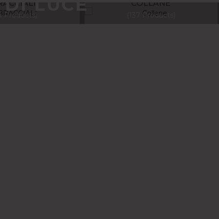
D
I
L
U
C
E
RACCIALI
COLLANE
4 Products
137 Products