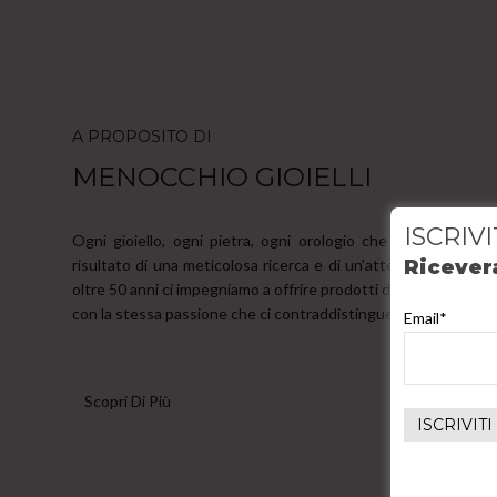
A PROPOSITO DI
MENOCCHIO GIOIELLI
ISCRIV
Ogni gioiello, ogni pietra, ogni orologio che proponiamo ai n
risultato di una meticolosa ricerca e di un’attenzione particol
Ricevera
oltre 50 anni ci impegniamo a offrire prodotti di altissima quali
con la stessa passione che ci contraddistingue dal 1946.
Email*
Scopri Di Più