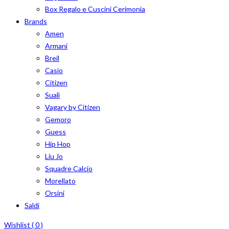
Box Regalo e Cuscini Cerimonia
Brands
Amen
Armani
Breil
Casio
Citizen
Sualì
Vagary by Citizen
Gemoro
Guess
Hip Hop
Liu Jo
Squadre Calcio
Morellato
Orsini
Saldi
Wishlist (
0
)