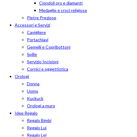
Ciondoli oro e diamanti
Medaglie e croci religiose
Pietre Preziose
Accessori e Servizi
Cavigliere
Portachiavi
Gemelli e Copribottoni
Spille
Servizio Incisioni
Cornici e oggettistica
Orologi
Donna
Uomo
Kuckuck
Orologi a muro
Idee Regalo
Regalo Bimbi
Regalo Lui
Regalo Lei