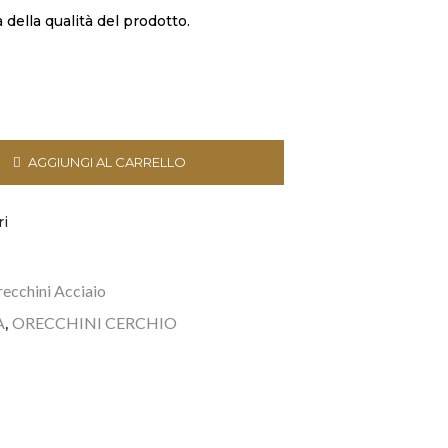
della qualità del prodotto.
AGGIUNGI AL CARRELLO
ri
ecchini Acciaio
A
ORECCHINI CERCHIO
,