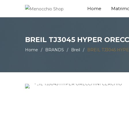
Home
Matrimo
BREIL TJ3045 HYPER ORECC
Home
/
BRANDS
/
Breil
/
BREIL TJ3045 HYP