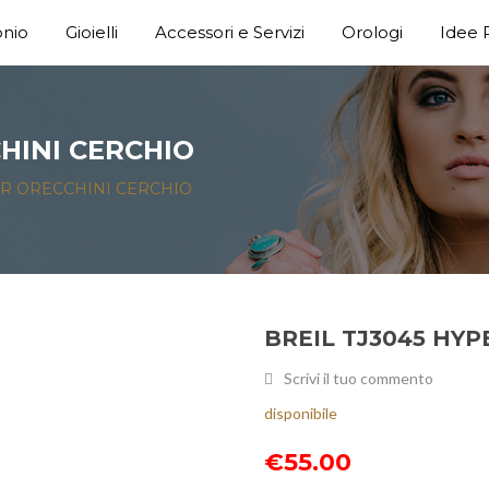
nio
Gioielli
Accessori e Servizi
Orologi
Idee 
HINI CERCHIO
ER ORECCHINI CERCHIO
BREIL TJ3045 HY
Scrivi il tuo commento
disponibile
€
55.00