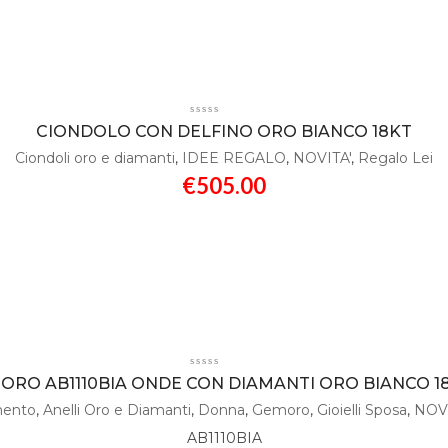
CIONDOLO CON DELFINO ORO BIANCO 18KT
Ciondoli oro e diamanti
,
IDEE REGALO
,
NOVITA'
,
Regalo Lei
€
505.00
RO AB1110BIA ONDE CON DIAMANTI ORO BIANCO 18
amento
,
Anelli Oro e Diamanti
,
Donna
,
Gemoro
,
Gioielli Sposa
,
NOVI
AB1110BIA