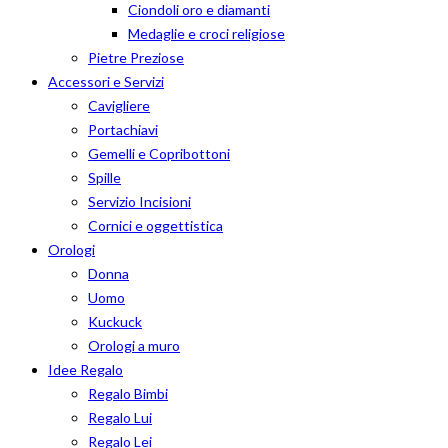
Ciondoli oro e diamanti
Medaglie e croci religiose
Pietre Preziose
Accessori e Servizi
Cavigliere
Portachiavi
Gemelli e Copribottoni
Spille
Servizio Incisioni
Cornici e oggettistica
Orologi
Donna
Uomo
Kuckuck
Orologi a muro
Idee Regalo
Regalo Bimbi
Regalo Lui
Regalo Lei