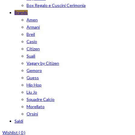
Box Regalo e Cuscini Cerimonia
Brands
Amen
Armani
Breil
Casio
Citizen
Sualì
Vagary by Citizen
Gemoro
Guess
Hip Hop
Liu Jo
Squadre Calcio
Morellato
Orsini
Saldi
Wishlist (
0
)