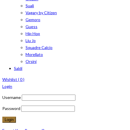
Sualì
Vagary by Citizen
Gemoro
Guess
Hip Hop
Liu Jo
Squadre Calcio
Morellato
Orsini
Saldi
Wishlist (
0
)
Login
Username
Password