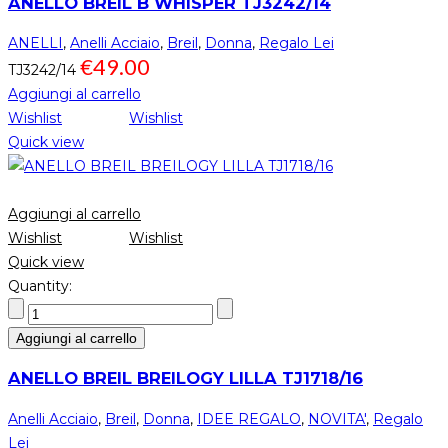
ANELLO BREIL B WHISPER TJ3242/14
ANELLI
,
Anelli Acciaio
,
Breil
,
Donna
,
Regalo Lei
€
49.00
TJ3242/14
Aggiungi al carrello
Wishlist
Wishlist
Quick view
Aggiungi al carrello
Wishlist
Wishlist
Quick view
Quantity:
Aggiungi al carrello
ANELLO BREIL BREILOGY LILLA TJ1718/16
Anelli Acciaio
,
Breil
,
Donna
,
IDEE REGALO
,
NOVITA'
,
Regalo
Lei