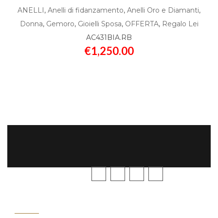
ANELLI
,
Anelli di fidanzamento
,
Anelli Oro e Diamanti
,
Donna
,
Gemoro
,
Gioielli Sposa
,
OFFERTA
,
Regalo Lei
AC431BIA.RB
€
1,250.00
SEGUICI
GUIDA
ALL'ACQUISTO