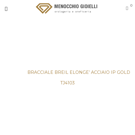
0
BRACCIALE BREIL ELONGE’
ACCIAIO IP GOLD TJ4103
Home
/
GIOIELLI
/
BRACCIALI
/
Donna
/
Bracciali
Acciaio
/
BRACCIALE BREIL ELONGE’ ACCIAIO IP GOLD
TJ4103