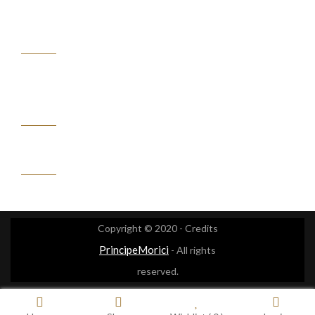
ASSISTENZA
CLIENTI
IL
MIO
ACCOUNT
CONTATTACI
Copyright © 2020 - Credits
PrincipeMorici
- All rights
reserved.