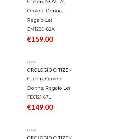
Citizen
NOVITA'
,
,
Orologi Donna
,
Regalo Lei
EM1220-82A
€
159.00
OROLOGIO CITIZEN
ECO DRIVE ELEGANCE
Citizen
Orologi
,
AZZURRO FE6121-
Donna
Regalo Lei
,
67L
FE6121-67L
€
149.00
OROLOGIO CITIZEN