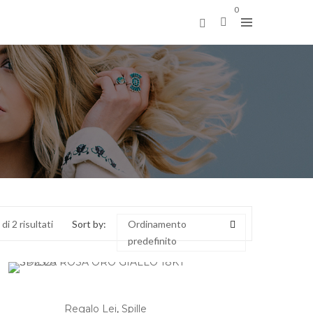
0
di 2 risultati
Sort by:
Ordinamento
predefinito
Regalo Lei
,
Spille