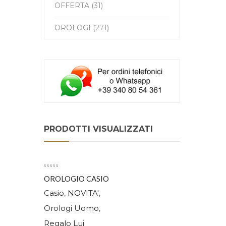
OFFERTA (31)
OROLOGI (271)
PRODOTTI VISUALIZZATI
OROLOGIO CASIO
PRO TREK PRG-69-
Casio
NOVITA'
,
,
1ER
Orologi Uomo
,
Regalo Lui