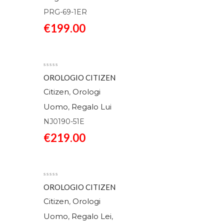
PRG-69-1ER
€
199.00
OROLOGIO CITIZEN
AUTOMATICO URBAN
Citizen
Orologi
,
MILITARY NJ0190-51E
Uomo
Regalo Lui
,
NJ0190-51E
€
219.00
OROLOGIO CITIZEN
AUTOMATICO
Citizen
Orologi
,
TSUYOSA NJ0200-50M
Uomo
Regalo Lei
,
,