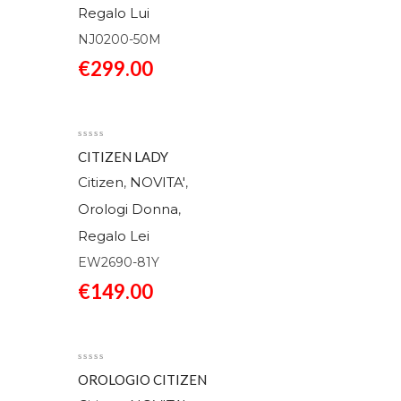
Regalo Lui
NJ0200-50M
€
299.00
CITIZEN LADY
EW2690-81Y
Citizen
NOVITA'
,
,
Orologi Donna
,
Regalo Lei
EW2690-81Y
€
149.00
OROLOGIO CITIZEN
LADY EM1220-82A