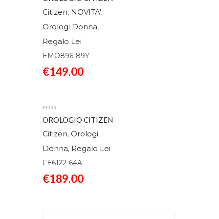
CLASSIC EMO896-89Y
Citizen
NOVITA'
,
,
Orologi Donna
,
Regalo Lei
EMO896-89Y
€
149.00
OROLOGIO CITIZEN
LADY CLASSICO
Citizen
Orologi
,
FE6122-64A
Donna
Regalo Lei
,
FE6122-64A
€
189.00