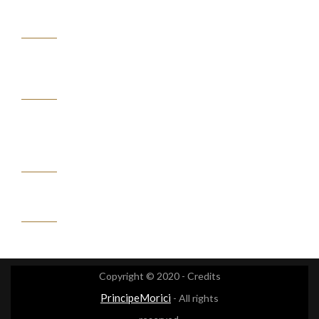
GUIDA
ALL'ACQUISTO
ASSISTENZA
CLIENTI
IL
MIO
ACCOUNT
CONTATTACI
Copyright © 2020 - Credits
PrincipeMorici
- All rights