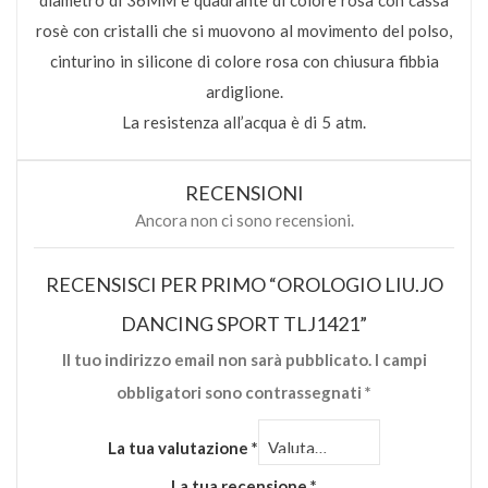
diametro di 36MM e quadrante di colore rosa con cassa
rosè con cristalli che si muovono al movimento del polso,
cinturino in silicone di colore rosa con chiusura fibbia
ardiglione.
La resistenza all’acqua è di 5 atm.
RECENSIONI
Ancora non ci sono recensioni.
RECENSISCI PER PRIMO “OROLOGIO LIU.JO
DANCING SPORT TLJ1421”
Il tuo indirizzo email non sarà pubblicato.
I campi
obbligatori sono contrassegnati
*
La tua valutazione
*
La tua recensione
*