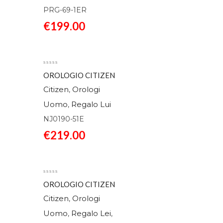
PRG-69-1ER
€
199.00
OROLOGIO CITIZEN
AUTOMATICO URBAN
Citizen
Orologi
,
MILITARY NJ0190-51E
Uomo
Regalo Lui
,
NJ0190-51E
€
219.00
OROLOGIO CITIZEN
AUTOMATICO
Citizen
Orologi
,
TSUYOSA NJ0200-50M
Uomo
Regalo Lei
,
,