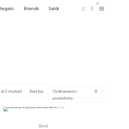
0
Regalo
Brands
Saldi
di 2 risultati
Sort by:
Ordinamento
predefinito
Breil