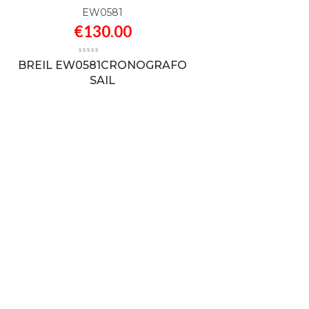
EW0581
€
130.00
BREIL EW0581CRONOGRAFO
SAIL