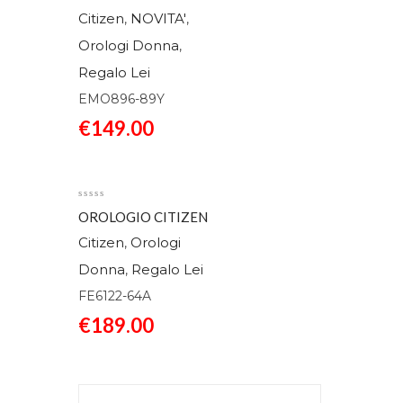
CLASSIC EMO896-89Y
Citizen
NOVITA'
,
,
Orologi Donna
,
Regalo Lei
EMO896-89Y
€
149.00
OROLOGIO CITIZEN
LADY CLASSICO
Citizen
Orologi
,
FE6122-64A
Donna
Regalo Lei
,
FE6122-64A
€
189.00