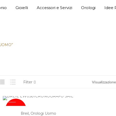
nio
Gioielli
Accessori e Servizi
Orologi
Idee 
 UOMO”
Filter
Visualizzazione 
SOLD
Breil
,
Orologi Uomo