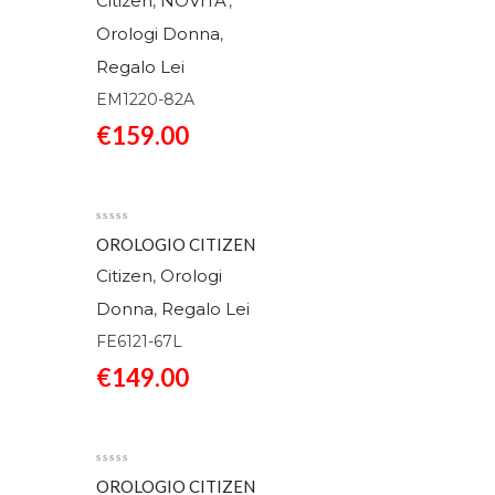
Citizen
NOVITA'
,
,
Orologi Donna
,
Regalo Lei
EM1220-82A
€
159.00
OROLOGIO CITIZEN
ECO DRIVE ELEGANCE
Citizen
Orologi
,
AZZURRO FE6121-
Donna
Regalo Lei
,
67L
FE6121-67L
€
149.00
OROLOGIO CITIZEN