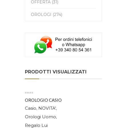
OFFERTA (31)
OROLOGI (274)
PRODOTTI VISUALIZZATI
OROLOGIO CASIO
PRO TREK PRG-69-
Casio
NOVITA'
,
,
1ER
Orologi Uomo
,
Regalo Lui