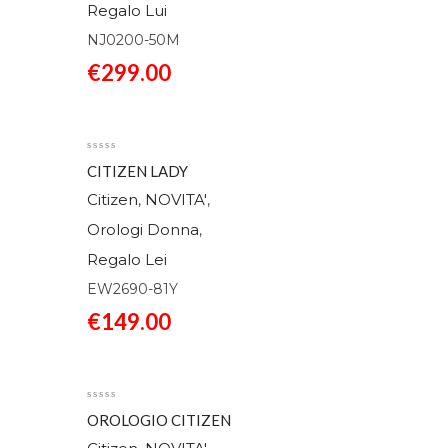
Regalo Lui
NJ0200-50M
€
299.00
CITIZEN LADY
EW2690-81Y
Citizen
NOVITA'
,
,
Orologi Donna
,
Regalo Lei
EW2690-81Y
€
149.00
OROLOGIO CITIZEN
LADY EM1220-82A