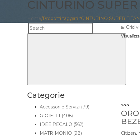
CINTURINO SUPER 
Home
/
Prodotti taggati “CINTURINO SUPER TITAN
⊞
Grid v
Search
Visualizza
Search
for:
Categorie
Accessori e Servizi (79)
OROL
GIOIELLI (406)
BEZE
IDEE REGALO (562)
MATRIMONIO (98)
Citizen
,