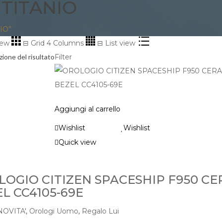
TITANIO
IO”
iew
⊟
Grid 4 Columns
⊟
List view
zione del risultato
Filter
Aggiungi al carrello
Wishlist
Wishlist
Quick view
OGIO CITIZEN SPACESHIP F950 C
L CC4105-69E
NOVITA'
,
Orologi Uomo
,
Regalo Lui