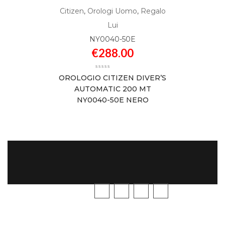
SOLD
Citizen
,
Orologi Uomo
,
Regalo
Lui
NY0040-50E
€
288.00
OROLOGIO CITIZEN DIVER’S
AUTOMATIC 200 MT
NY0040-50E NERO
SEGUICI
GUIDA
ALL'ACQUISTO