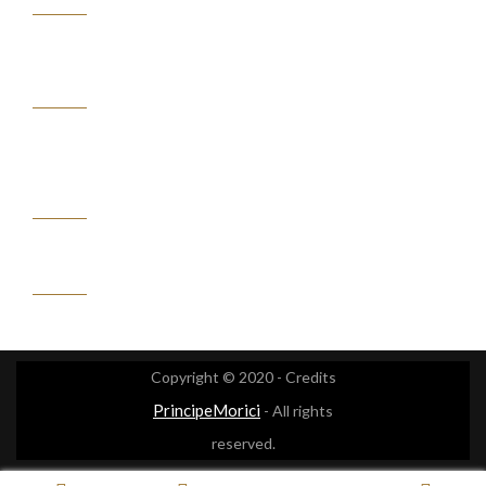
ASSISTENZA
CLIENTI
IL
MIO
ACCOUNT
CONTATTACI
Copyright © 2020 - Credits
PrincipeMorici
- All rights
reserved.