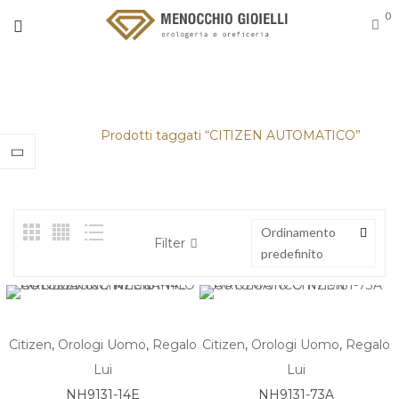
0
CITIZEN AUTOMATICO
Home
/
Prodotti taggati “CITIZEN AUTOMATICO”
Ordinamento
Filter
predefinito
Citizen
,
Orologi Uomo
,
Regalo
Citizen
,
Orologi Uomo
,
Regalo
Lui
Lui
NH9131-14E
NH9131-73A