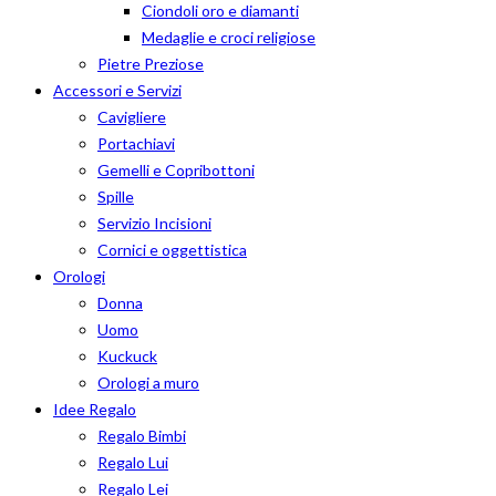
Ciondoli oro e diamanti
Medaglie e croci religiose
Pietre Preziose
Accessori e Servizi
Cavigliere
Portachiavi
Gemelli e Copribottoni
Spille
Servizio Incisioni
Cornici e oggettistica
Orologi
Donna
Uomo
Kuckuck
Orologi a muro
Idee Regalo
Regalo Bimbi
Regalo Lui
Regalo Lei