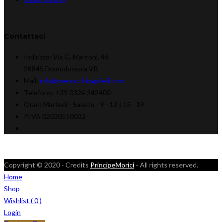
Contattaci
Indirizzo:
Via G. Marconi, 46
28845 Domodossola VB
Mail:
info@menocchiogioielli.com
Telefono:
+39 0324 242400
Orari:
Martedì - Sabato -
9 - 12 | 15 - 19
P.IVA 02030510032
Copyright © 2020 - Credits
PrincipeMorici
- All rights reserved.
Home
Shop
Wishlist (
0
)
Login