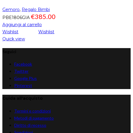
Gemoro
,
Regalo Bimbi
€
385.00
PBE1806GIA
Aggiungi al carrello
Wishlist
Wishlist
Quick view
Seguici
Facebook
Twitter
Google Plus
Pinterest
Guida all'acquisto
Termini e condizioni
Metodi di pagamento
Diritto di recesso
Spedizioni