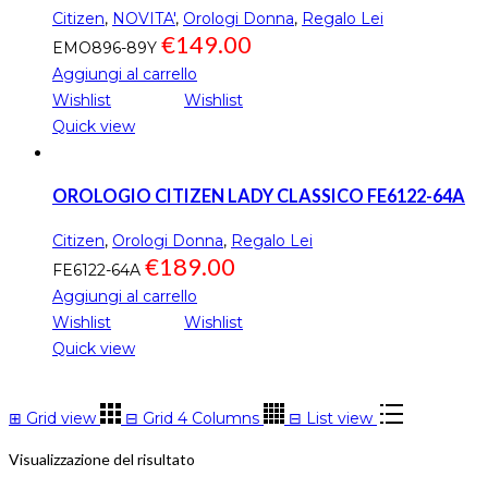
Citizen
,
NOVITA'
,
Orologi Donna
,
Regalo Lei
€
149.00
EMO896-89Y
Aggiungi al carrello
Wishlist
Wishlist
Quick view
OROLOGIO CITIZEN LADY CLASSICO FE6122-64A
Citizen
,
Orologi Donna
,
Regalo Lei
€
189.00
FE6122-64A
Aggiungi al carrello
Wishlist
Wishlist
Quick view
⊞
Grid view
⊟
Grid 4 Columns
⊟
List view
Visualizzazione del risultato