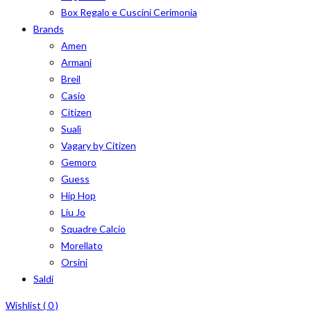
Box Regalo e Cuscini Cerimonia
Brands
Amen
Armani
Breil
Casio
Citizen
Sualì
Vagary by Citizen
Gemoro
Guess
Hip Hop
Liu Jo
Squadre Calcio
Morellato
Orsini
Saldi
Wishlist (
0
)