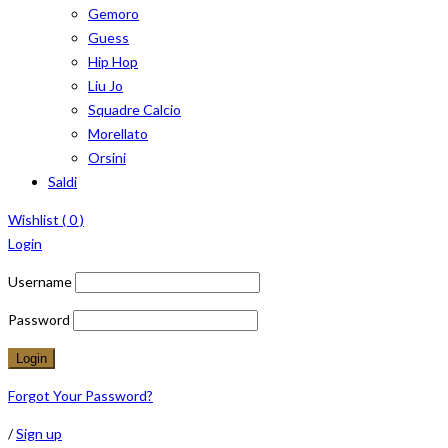
Gemoro
Guess
Hip Hop
Liu Jo
Squadre Calcio
Morellato
Orsini
Saldi
Wishlist (
0
)
Login
Username
Password
Forgot Your Password?
/
Sign up