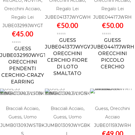
REGALO
,
NOVITA'
,
Orecchini Acciaio
,
Orecchini Acciaio
,
Orecchini Acciaio
,
Regalo Lei
Regalo Lei
Regalo Lei
JUBE04137JWYGWH
JUBE04417JWRH
€
50.00
€
50.00
JUBE03299JWYGT
€
45.00
GUESS
GUESS
JUBE04137JWYGWH
JUBE04417JWRH
GUESS
ORECCHINI
ORECCHINI
JUBE03299JWYGT
CERCHIO FIORE
PICCOLO
ORECCHINI
DI LOTO
CERCHIO
PENDENTI
SMALTATO
CERCHIO-CRAZY
EARRING
Bracciali Acciaio
,
Bracciali Acciaio
,
Guess
,
Orecchini
Guess
,
Uomo
Guess
,
Uomo
Acciaio
JUMB01309JWSTBK
JUMB01309JWYGBK
JUBE01159JWRH
€
49.00
S
L