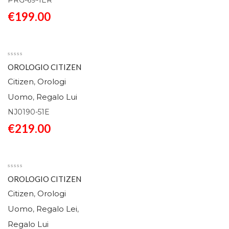
PRG-69-1ER
€
199.00
OROLOGIO CITIZEN
AUTOMATICO URBAN
Citizen
Orologi
,
MILITARY NJ0190-51E
Uomo
Regalo Lui
,
NJ0190-51E
€
219.00
OROLOGIO CITIZEN
AUTOMATICO
Citizen
Orologi
,
TSUYOSA NJ0200-50M
Uomo
Regalo Lei
,
,
Regalo Lui