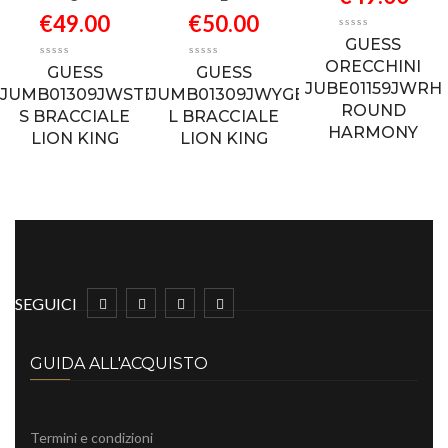
€
49.00
€
50.00
GUESS
ORECCHINI
GUESS
GUESS
JUBE01159JWRH
JUMB01309JWSTBK
JUMB01309JWYGBK
ROUND
S BRACCIALE
L BRACCIALE
HARMONY
LION KING
LION KING
SEGUICI
GUIDA ALL'ACQUISTO
Termini e condizioni