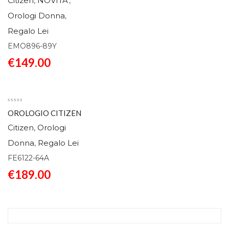
Citizen
NOVITA'
,
,
Orologi Donna
,
Regalo Lei
EMO896-89Y
€
149.00
OROLOGIO CITIZEN
LADY CLASSICO
Citizen
Orologi
,
FE6122-64A
Donna
Regalo Lei
,
FE6122-64A
€
189.00