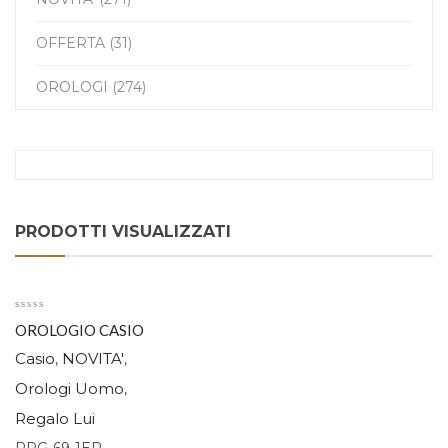
OFFERTA (31)
OROLOGI (274)
PRODOTTI VISUALIZZATI
OROLOGIO CASIO
PRO TREK PRG-69-
Casio
NOVITA'
,
,
1ER
Orologi Uomo
,
Regalo Lui