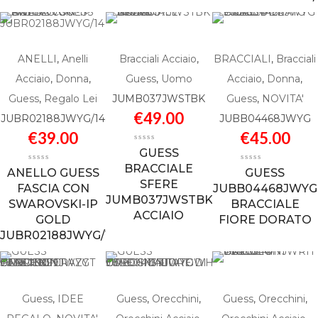
ANELLI
,
Anelli
Bracciali Acciaio
,
BRACCIALI
,
Bracciali
Acciaio
,
Donna
,
Guess
,
Uomo
Acciaio
,
Donna
,
Guess
,
Regalo Lei
JUMB037JWSTBK
Guess
,
NOVITA'
€
49.00
JUBR02188JWYG/14
JUBB04468JWYG
€
39.00
€
45.00
GUESS
BRACCIALE
ANELLO GUESS
GUESS
SFERE
FASCIA CON
JUBB04468JWYG
JUMB037JWSTBK
SWAROVSKI-IP
BRACCIALE
ACCIAIO
GOLD
FIORE DORATO
JUBR02188JWYG/14
Guess
,
IDEE
Guess
,
Orecchini
,
Guess
,
Orecchini
,