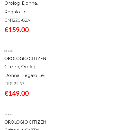
Orologi Donna
,
Regalo Lei
EM1220-82A
€
159.00
OROLOGIO CITIZEN
ECO DRIVE ELEGANCE
Citizen
Orologi
,
AZZURRO FE6121-
Donna
Regalo Lei
,
67L
FE6121-67L
€
149.00
OROLOGIO CITIZEN
CLASSIC EMO896-89Y