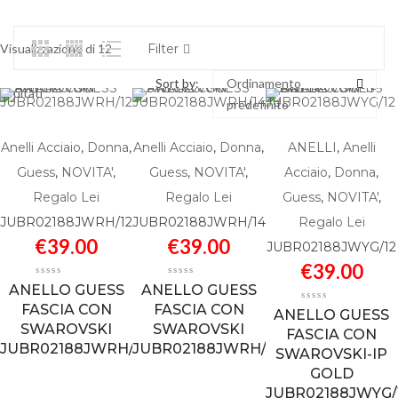
Visualizzazione di 12
Filter
Sort by:
Ordinamento
risultati
predefinito
Anelli Acciaio
,
Donna
,
Anelli Acciaio
,
Donna
,
ANELLI
,
Anelli
Guess
,
NOVITA'
,
Guess
,
NOVITA'
,
Acciaio
,
Donna
,
Regalo Lei
Regalo Lei
Guess
,
NOVITA'
,
JUBR02188JWRH/12
JUBR02188JWRH/14
Regalo Lei
€
39.00
€
39.00
JUBR02188JWYG/12
€
39.00
ANELLO GUESS
ANELLO GUESS
FASCIA CON
FASCIA CON
ANELLO GUESS
SWAROVSKI
SWAROVSKI
FASCIA CON
JUBR02188JWRH/12
JUBR02188JWRH/14
SWAROVSKI-IP
GOLD
JUBR02188JWYG/