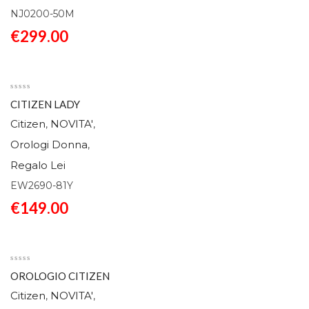
NJ0200-50M
€
299.00
CITIZEN LADY
EW2690-81Y
Citizen
NOVITA'
,
,
Orologi Donna
,
Regalo Lei
EW2690-81Y
€
149.00
OROLOGIO CITIZEN
LADY EM1220-82A
Citizen
NOVITA'
,
,