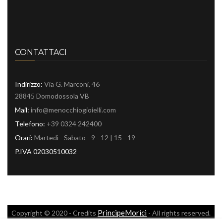
CONTATTACI
Indirizzo:
Via G. Marconi, 46
28845 Domodossola VB
Mail:
info@menocchiogioielli.com
Telefono:
+39 0324 242400
Orari:
Martedì - Sabato -
9 - 12 | 15 - 19
P.IVA 02030510032
PrincipeMorici
Copyright © 2020 - Credits
- All rights reserved.