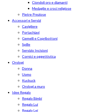
Ciondoli oro e diamanti
Medaglie e croci religiose
Pietre Preziose
Accessori e Servizi
Cavigliere
Portachiavi
Gemelli e Copribottoni
Spille
Servizio Incisioni
Cornici e oggettistica
Orologi
Donna
Uomo
Kuckuck
Orologi a muro
Idee Regalo
Regalo Bimbi
Regalo Lui
Regalo Lei