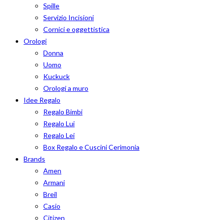
Spille
Servizio Incisioni
Cornici e oggettistica
Orologi
Donna
Uomo
Kuckuck
Orologi a muro
Idee Regalo
Regalo Bimbi
Regalo Lui
Regalo Lei
Box Regalo e Cuscini Cerimonia
Brands
Amen
Armani
Breil
Casio
Citizen