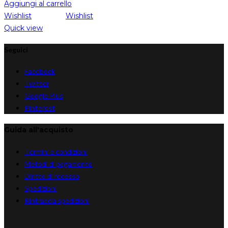
Aggiungi al carrello
Wishlist
Wishlist
Quick view
Seguici
Facebook
Twitter
Google Plus
Pinterest
Guida all'acquisto
Termini e condizioni
Metodi di pagamento
Diritto di recesso
Spedizioni
Rintraccia spedizioni