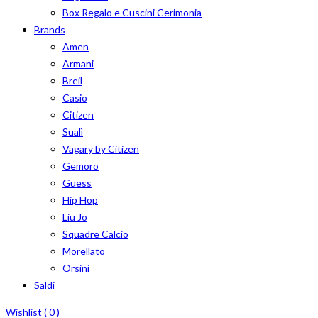
Box Regalo e Cuscini Cerimonia
Brands
Amen
Armani
Breil
Casio
Citizen
Sualì
Vagary by Citizen
Gemoro
Guess
Hip Hop
Liu Jo
Squadre Calcio
Morellato
Orsini
Saldi
Wishlist (
0
)