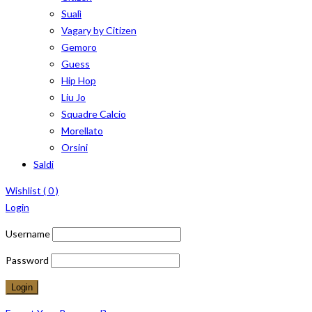
Sualì
Vagary by Citizen
Gemoro
Guess
Hip Hop
Liu Jo
Squadre Calcio
Morellato
Orsini
Saldi
Wishlist (
0
)
Login
Username
Password