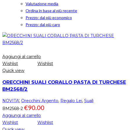
Valutazione media
Ordina in base al più recente
Prezzo: dal più economico
Prezzo: dal più caro
Aggiungi al carrello
Wishlist
Wishlist
Quick view
ORECCHINI SUALI CORALLO PASTA DI TURCHESE
BM2568/2
NOVITA'
,
Orecchini Argento
,
Regalo Lei
,
Sualì
€
90.00
BM2568-2
Aggiungi al carrello
Wishlist
Wishlist
Quick view