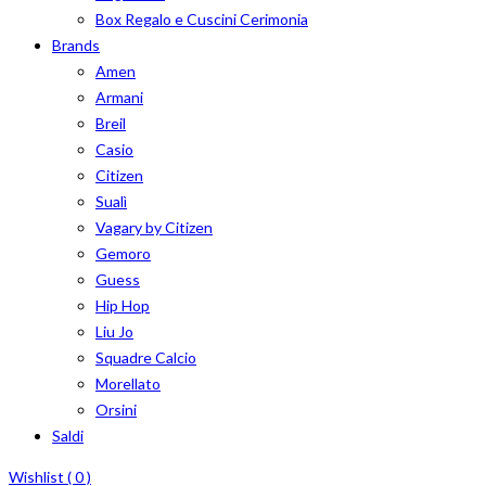
Box Regalo e Cuscini Cerimonia
Brands
Amen
Armani
Breil
Casio
Citizen
Sualì
Vagary by Citizen
Gemoro
Guess
Hip Hop
Liu Jo
Squadre Calcio
Morellato
Orsini
Saldi
Wishlist (
0
)