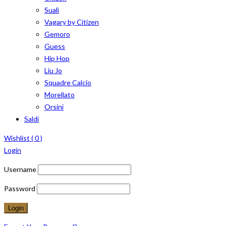
Sualì
Vagary by Citizen
Gemoro
Guess
Hip Hop
Liu Jo
Squadre Calcio
Morellato
Orsini
Saldi
Wishlist (
0
)
Login
Username
Password