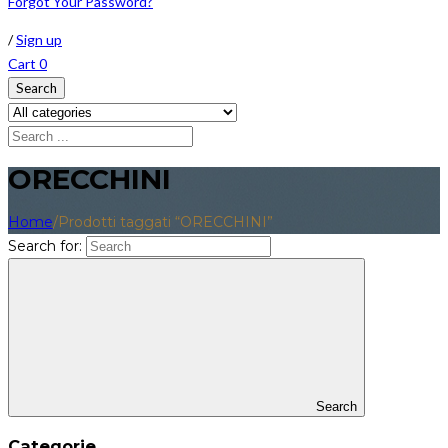
Forgot Your Password?
/
Sign up
Cart
0
Search
ORECCHINI
Home
/
Prodotti taggati “ORECCHINI”
Search for:
Search
Categorie