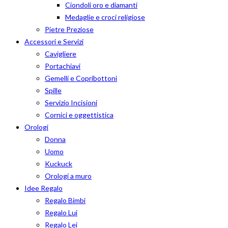
Ciondoli oro e diamanti
Medaglie e croci religiose
Pietre Preziose
Accessori e Servizi
Cavigliere
Portachiavi
Gemelli e Copribottoni
Spille
Servizio Incisioni
Cornici e oggettistica
Orologi
Donna
Uomo
Kuckuck
Orologi a muro
Idee Regalo
Regalo Bimbi
Regalo Lui
Regalo Lei