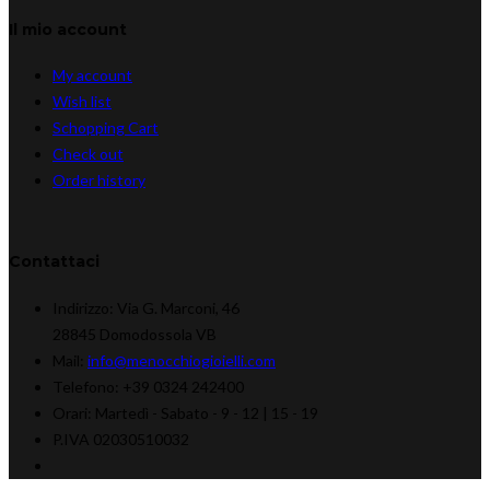
Il mio account
My account
Wish list
Schopping Cart
Check out
Order history
Contattaci
Indirizzo:
Via G. Marconi, 46
28845 Domodossola VB
Mail:
info@menocchiogioielli.com
Telefono:
+39 0324 242400
Orari:
Martedì - Sabato -
9 - 12 | 15 - 19
P.IVA 02030510032