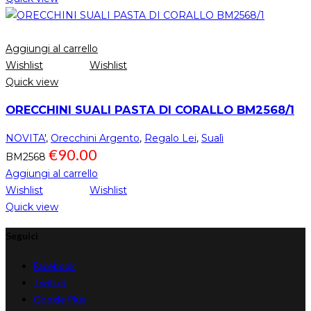
Aggiungi al carrello
Wishlist
Wishlist
Quick view
ORECCHINI SUALI PASTA DI CORALLO BM2568/1
NOVITA'
,
Orecchini Argento
,
Regalo Lei
,
Sualì
€
90.00
BM2568
Aggiungi al carrello
Wishlist
Wishlist
Quick view
Seguici
Facebook
Twitter
Google Plus