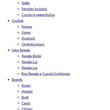
Spille
Servizio Incisioni
Cornici e oggettistica
Orologi
Donna
Uomo
Kuckuck
Orologi a muro
Idee Regalo
Regalo Bimbi
Regalo Lui
Regalo Lei
Box Regalo e Cuscini Cerimonia
Brands
Amen
Armani
Breil
Casio
Citizen