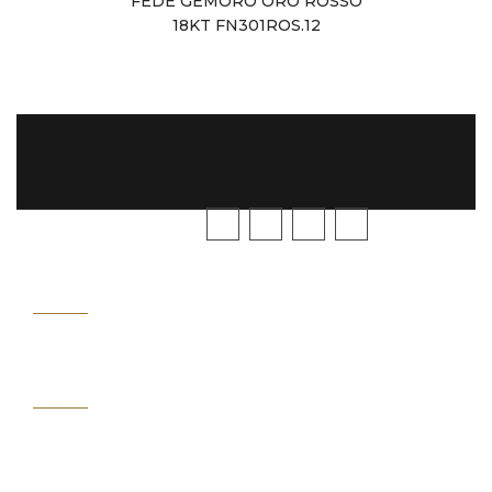
FEDE GEMORO ORO ROSSO
18KT FN301ROS.12
SEGUICI
GUIDA
ALL'ACQUISTO
ASSISTENZA
CLIENTI
IL
MIO