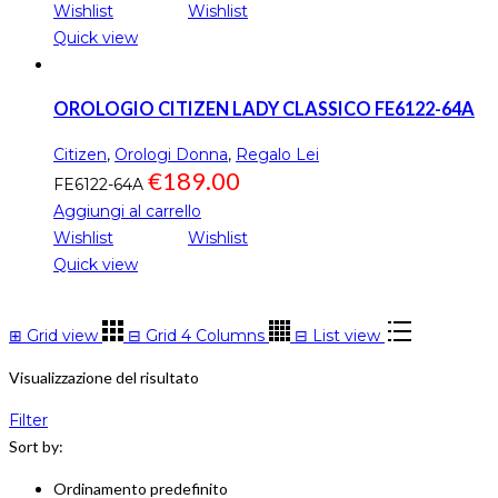
Wishlist
Wishlist
Quick view
OROLOGIO CITIZEN LADY CLASSICO FE6122-64A
Citizen
,
Orologi Donna
,
Regalo Lei
€
189.00
FE6122-64A
Aggiungi al carrello
Wishlist
Wishlist
Quick view
⊞
Grid view
⊟
Grid 4 Columns
⊟
List view
Visualizzazione del risultato
Filter
Sort by:
Ordinamento predefinito