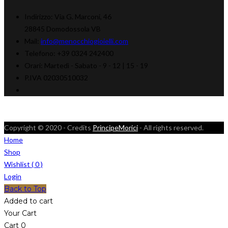
Indirizzo:
Via G. Marconi, 46
28845 Domodossola VB
Mail:
info@menocchiogioielli.com
Telefono:
+39 0324 242400
Orari:
Martedì - Sabato -
9 - 12 | 15 - 19
P.IVA 02030510032
Copyright © 2020 - Credits
PrincipeMorici
- All rights reserved.
Home
Shop
Wishlist (
0
)
Login
Back to Top
Added to cart
Your Cart
Cart
0