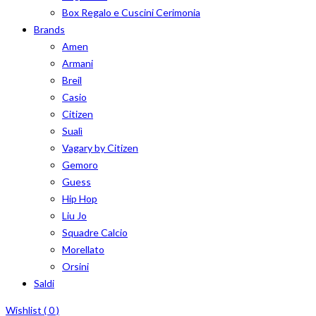
Box Regalo e Cuscini Cerimonia
Brands
Amen
Armani
Breil
Casio
Citizen
Sualì
Vagary by Citizen
Gemoro
Guess
Hip Hop
Liu Jo
Squadre Calcio
Morellato
Orsini
Saldi
Wishlist (
0
)