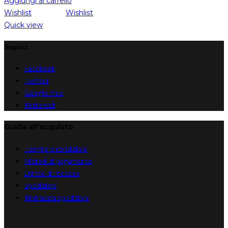
Aggiungi al carrello
Wishlist
Wishlist
Quick view
Seguici
Facebook
Twitter
Google Plus
Pinterest
Guida all'acquisto
Termini e condizioni
Metodi di pagamento
Diritto di recesso
Spedizioni
Rintraccia spedizioni