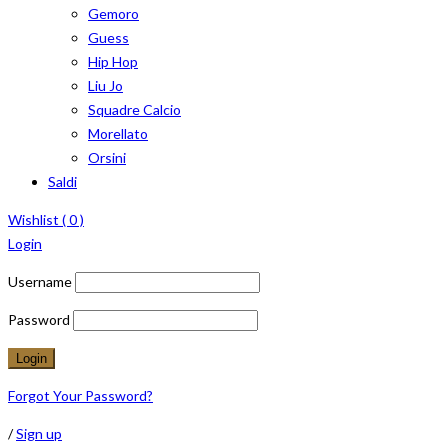
Gemoro
Guess
Hip Hop
Liu Jo
Squadre Calcio
Morellato
Orsini
Saldi
Wishlist (
0
)
Login
Username
Password
Forgot Your Password?
/
Sign up