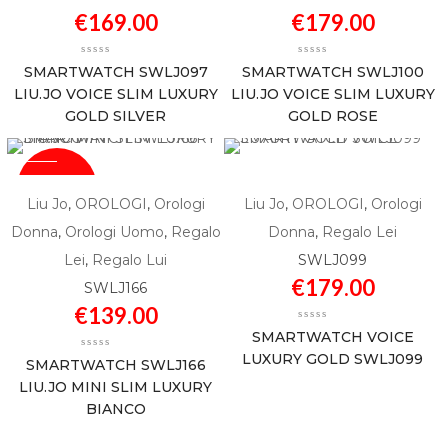
€
169.00
€
179.00
SMARTWATCH SWLJ097
SMARTWATCH SWLJ100
LIU.JO VOICE SLIM LUXURY
LIU.JO VOICE SLIM LUXURY
GOLD SILVER
GOLD ROSE
SOLD
Liu Jo
,
OROLOGI
,
Orologi
Liu Jo
,
OROLOGI
,
Orologi
Donna
,
Orologi Uomo
,
Regalo
Donna
,
Regalo Lei
Lei
,
Regalo Lui
SWLJ099
€
179.00
SWLJ166
€
139.00
SMARTWATCH VOICE
LUXURY GOLD SWLJ099
SMARTWATCH SWLJ166
LIU.JO MINI SLIM LUXURY
BIANCO