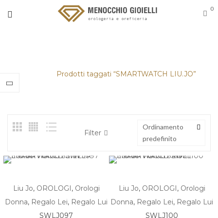
0
SMARTWATCH LIU.JO
Home
/
Prodotti taggati “SMARTWATCH LIU.JO”
Ordinamento
Filter
predefinito
Liu Jo
,
OROLOGI
,
Orologi
Liu Jo
,
OROLOGI
,
Orologi
Donna
,
Regalo Lei
,
Regalo Lui
Donna
,
Regalo Lei
,
Regalo Lui
SWLJ097
SWLJ100