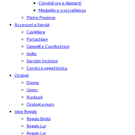
Ciondoli oro e diamanti
Medaglie e croci religiose
Pietre Preziose
Accessori e Servizi
Cavigliere
Portachiavi
Gemelli e Copribottoni
Spille
Servizio Incisioni
Cornici e oggettistica
Orologi
Donna
Uomo
Kuckuck
Orologi a muro
Idee Regalo
Regalo Bimbi
Regalo Lui
Regalo Lei