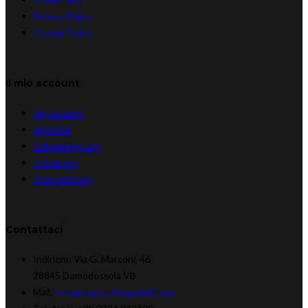
Privacy Policy
Cookie Policy
Il mio account
My account
Wish list
Schopping Cart
Check out
Order history
Contattaci
Indirizzo:
Via G. Marconi, 46
28845 Domodossola VB
Mail:
info@menocchiogioielli.com