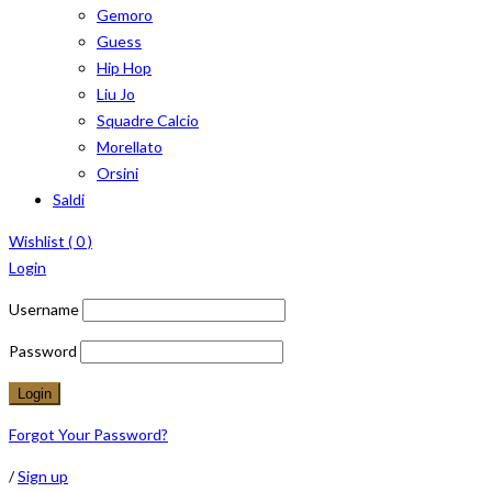
Gemoro
Guess
Hip Hop
Liu Jo
Squadre Calcio
Morellato
Orsini
Saldi
Wishlist (
0
)
Login
Username
Password
Forgot Your Password?
/
Sign up