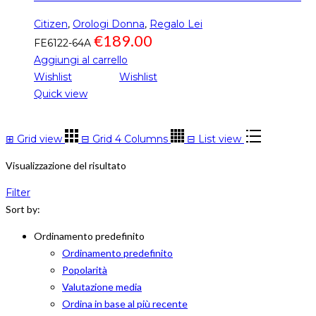
Citizen
,
Orologi Donna
,
Regalo Lei
€
189.00
FE6122-64A
Aggiungi al carrello
Wishlist
Wishlist
Quick view
⊞
Grid view
⊟
Grid 4 Columns
⊟
List view
Visualizzazione del risultato
Filter
Sort by:
Ordinamento predefinito
Ordinamento predefinito
Popolarità
Valutazione media
Ordina in base al più recente