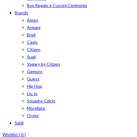
Box Regalo e Cuscini Cerimonia
Brands
Amen
Armani
Breil
Casio
Citizen
Sualì
Vagary by Citizen
Gemoro
Guess
Hip Hop
Liu Jo
Squadre Calcio
Morellato
Orsini
Saldi
Wishlist (
0
)