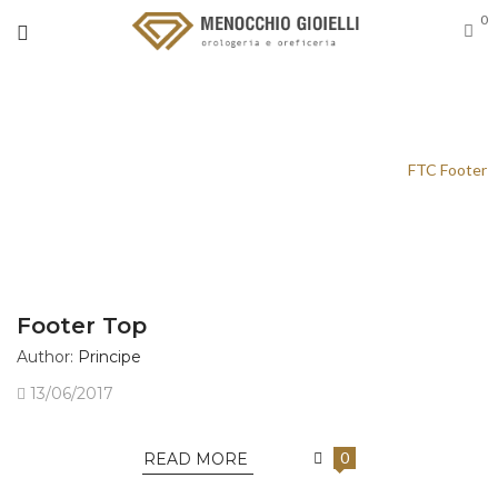
0
ARCHIVES
Menocchio Gioielli Domodossola e Villadossola
/
FTC Footer
Footer Top
Author:
Principe
13/06/2017
0
READ MORE