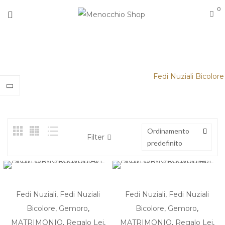
0
FEDI NUZIALI BICOLORE
Home
/
MATRIMONIO
/
Fedi Nuziali
/
Fedi Nuziali Bicolore
Ordinamento
Filter
predefinito
Fedi Nuziali
,
Fedi Nuziali
Fedi Nuziali
,
Fedi Nuziali
Bicolore
,
Gemoro
,
Bicolore
,
Gemoro
,
MATRIMONIO
,
Regalo Lei
,
MATRIMONIO
,
Regalo Lei
,