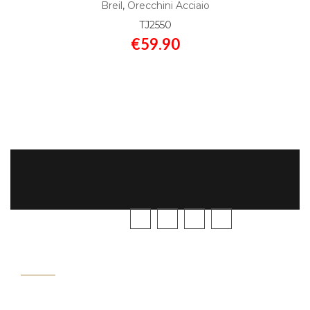
Breil
,
Orecchini Acciaio
TJ2550
€
59.90
SEGUICI
GUIDA
ALL'ACQUISTO