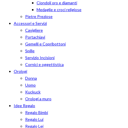
Ciondoli oro e diamanti
Medaglie e croci religiose
Pietre Preziose
Accessori e Servizi
Cavigliere
Portachiavi
Gemelli e Copribottoni
Spille
Servizio Incisioni
Cornici e oggettistica
Orologi
Donna
Uomo
Kuckuck
Orologi a muro
Idee Regalo
Regalo Bimbi
Regalo Lui
Regalo Lei