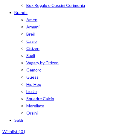
Box Regalo e Cuscini Cerimonia
Brands
Amen
Armani
Breil
Casio
Citizen
Sualì
Vagary by Citizen
Gemoro
Guess
Hip Hop
Liu Jo
Squadre Calcio
Morellato
Orsini
Saldi
Wishlist (
0
)