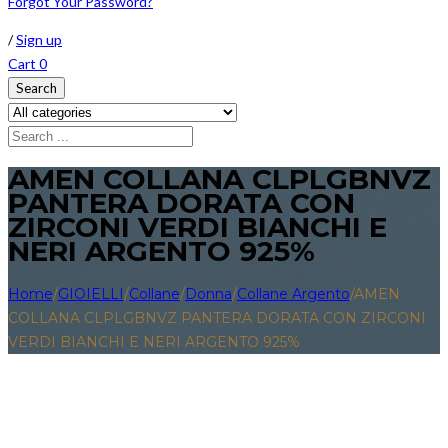
Forgot Your Password?
/
Sign up
Cart
0
Search
AMEN COLLANA CLPLGBNVZ
PANTERA DORATA CON
ZIRCONI VERDI BIANCHI E
NERI ARGENTO 925%
Home
/
GIOIELLI
/
Collane
/
Donna
/
Collane Argento
/
AMEN
COLLANA CLPLGBNVZ PANTERA DORATA CON ZIRCONI
VERDI BIANCHI E NERI ARGENTO 925%