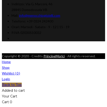
Indirizzo:
Via G. Marconi, 46
28845 Domodossola VB
Mail:
info@menocchiogioielli.com
Telefono:
+39 0324 242400
Orari:
Martedì - Sabato -
9 - 12 | 15 - 19
P.IVA 02030510032
Copyright © 2020 - Credits
PrincipeMorici
- All rights reserved.
Home
Shop
Wishlist (
0
)
Login
Back to Top
Added to cart
Your Cart
Cart
0