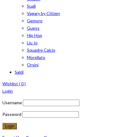
Sualì
Vagary by Citizen
Gemoro
Guess
Hip Hop
Liu Jo
Squadre Calcio
Morellato
Orsini
Saldi
Wishlist (
0
)
Login
Username
Password