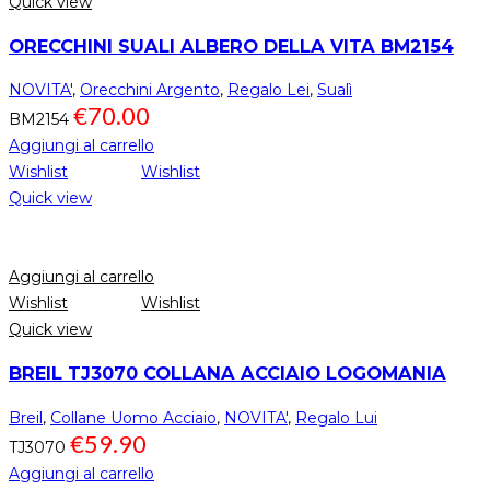
Quick view
ORECCHINI SUALI ALBERO DELLA VITA BM2154
NOVITA'
,
Orecchini Argento
,
Regalo Lei
,
Sualì
€
70.00
BM2154
Aggiungi al carrello
Wishlist
Wishlist
Quick view
Aggiungi al carrello
Wishlist
Wishlist
Quick view
BREIL TJ3070 COLLANA ACCIAIO LOGOMANIA
Breil
,
Collane Uomo Acciaio
,
NOVITA'
,
Regalo Lui
€
59.90
TJ3070
Aggiungi al carrello