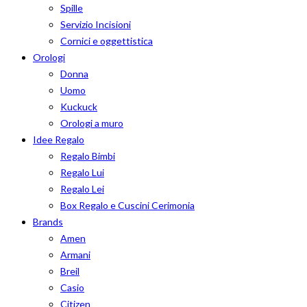
Spille
Servizio Incisioni
Cornici e oggettistica
Orologi
Donna
Uomo
Kuckuck
Orologi a muro
Idee Regalo
Regalo Bimbi
Regalo Lui
Regalo Lei
Box Regalo e Cuscini Cerimonia
Brands
Amen
Armani
Breil
Casio
Citizen