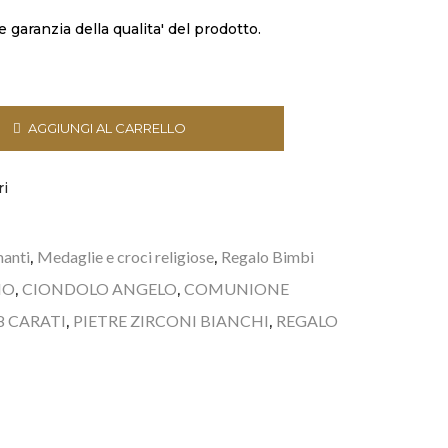
 garanzia della qualita' del prodotto.
AGGIUNGI AL CARRELLO
ri
manti
Medaglie e croci religiose
Regalo Bimbi
,
,
NO
CIONDOLO ANGELO
COMUNIONE
,
,
8 CARATI
PIETRE ZIRCONI BIANCHI
REGALO
,
,