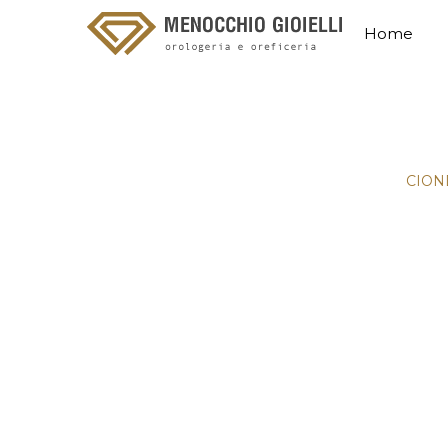
Home
CIONDOLO ANGELO ORO BI
Home
/
IDEE REGALO
/
Regalo Bimbi
/
CION