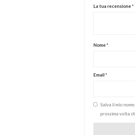
La tua recensione
*
Nome
*
Email
*
Salva il mio nome
prossima volta c