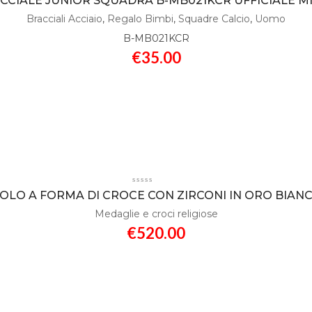
CCIALE JUNIOR SQUADRA B-MB021KCR UFFICIALE M
Bracciali Acciaio
,
Regalo Bimbi
,
Squadre Calcio
,
Uomo
B-MB021KCR
€
35.00
OLO A FORMA DI CROCE CON ZIRCONI IN ORO BIANC
Medaglie e croci religiose
€
520.00