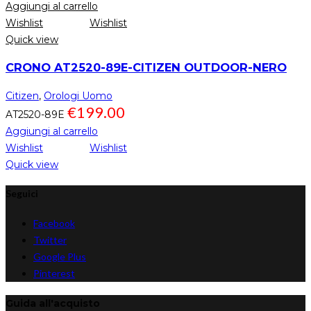
Aggiungi al carrello
Wishlist
Wishlist
Quick view
CRONO AT2520-89E-CITIZEN OUTDOOR-NERO
Citizen
,
Orologi Uomo
€
199.00
AT2520-89E
Aggiungi al carrello
Wishlist
Wishlist
Quick view
Seguici
Facebook
Twitter
Google Plus
Pinterest
Guida all'acquisto