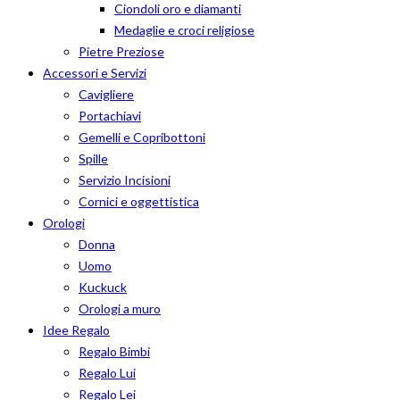
Ciondoli oro e diamanti
Medaglie e croci religiose
Pietre Preziose
Accessori e Servizi
Cavigliere
Portachiavi
Gemelli e Copribottoni
Spille
Servizio Incisioni
Cornici e oggettistica
Orologi
Donna
Uomo
Kuckuck
Orologi a muro
Idee Regalo
Regalo Bimbi
Regalo Lui
Regalo Lei