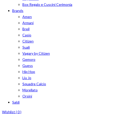
Box Regalo e Cuscini Cerimonia
Brands
Amen
Armani
Breil
Casio
Citizen
Sualì
Vagary by Citizen
Gemoro
Guess
Hip Hop
Liu Jo
Squadre Calcio
Morellato
Orsini
Saldi
Wishlist (
0
)