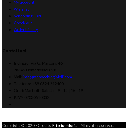
My account
Wish list
Schopping Cart
Check out
Order history
Contattaci
Indirizzo:
Via G. Marconi, 46
28845 Domodossola VB
Mail:
info@menocchiogioielli.com
Telefono:
+39 0324 242400
Orari:
Martedì - Sabato -
9 - 12 | 15 - 19
P.IVA 02030510032
Copyright © 2020 - Credits
PrincipeMorici
- All rights reserved.