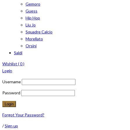
Gemoro
Guess
Hip Hop
Liu Jo
Squadre Calcio
Morellato
Orsini
Saldi
Wishlist (
0
)
Login
Username
Password
Forgot Your Password?
/
Sign up