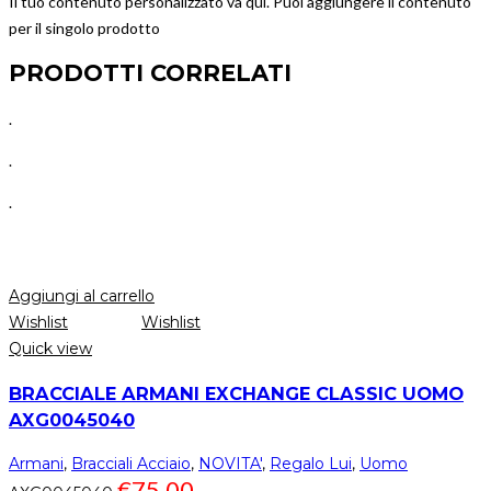
Il tuo contenuto personalizzato va qui. Puoi aggiungere il contenuto
per il singolo prodotto
PRODOTTI CORRELATI
.
.
.
Aggiungi al carrello
Wishlist
Wishlist
Quick view
BRACCIALE ARMANI EXCHANGE CLASSIC UOMO
AXG0045040
Armani
,
Bracciali Acciaio
,
NOVITA'
,
Regalo Lui
,
Uomo
€
75.00