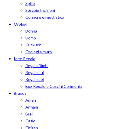
Spille
Servizio Incisioni
Cornici e oggettistica
Orologi
Donna
Uomo
Kuckuck
Orologi a muro
Idee Regalo
Regalo Bimbi
Regalo Lui
Regalo Lei
Box Regalo e Cuscini Cerimonia
Brands
Amen
Armani
Breil
Casio
Citizen