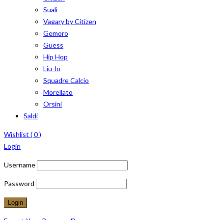
Sualì
Vagary by Citizen
Gemoro
Guess
Hip Hop
Liu Jo
Squadre Calcio
Morellato
Orsini
Saldi
Wishlist (
0
)
Login
Username
Password