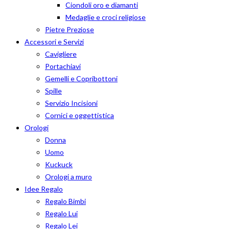
Ciondoli oro e diamanti
Medaglie e croci religiose
Pietre Preziose
Accessori e Servizi
Cavigliere
Portachiavi
Gemelli e Copribottoni
Spille
Servizio Incisioni
Cornici e oggettistica
Orologi
Donna
Uomo
Kuckuck
Orologi a muro
Idee Regalo
Regalo Bimbi
Regalo Lui
Regalo Lei