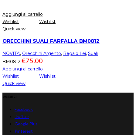
Aggiungi al carrello
Wishlist
Wishlist
Quick view
ORECCHINI SUALI FARFALLA BM0812
NOVITA'
,
Orecchini Argento
,
Regalo Lei
,
Sualì
€
75.00
BM0812
Aggiungi al carrello
Wishlist
Wishlist
Quick view
Seguici
Facebook
Twitter
Google Plus
Pinterest