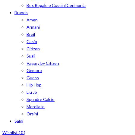
Box Regalo e Cuscini Cerimonia
Brands
Amen
Armani
Breil
Casio
Citizen
Sualì
Vagary by Citizen
Gemoro
Guess
Hip Hop
Liu Jo
Squadre Calcio
Morellato
Orsini
Saldi
Wishlist (
0
)