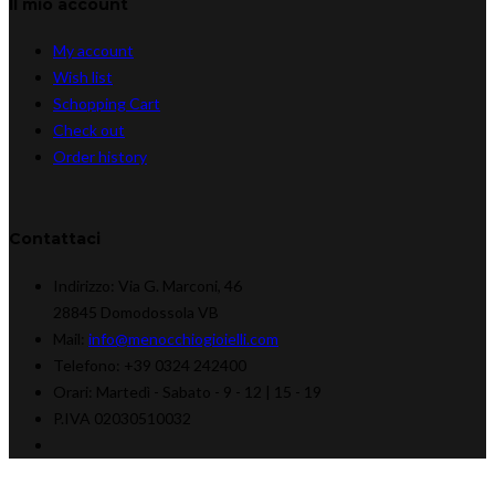
Il mio account
My account
Wish list
Schopping Cart
Check out
Order history
Contattaci
Indirizzo:
Via G. Marconi, 46
28845 Domodossola VB
Mail:
info@menocchiogioielli.com
Telefono:
+39 0324 242400
Orari:
Martedì - Sabato -
9 - 12 | 15 - 19
P.IVA 02030510032