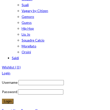
Sualì
Vagary by Citizen
Gemoro
Guess
Hip Hop
Liu Jo
Squadre Calcio
Morellato
Orsini
Saldi
Wishlist (
0
)
Login
Username
Password