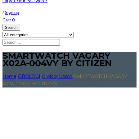
Forgot Your Password?
/
Sign up
Cart
0
Search
SMARTWATCH VAGARY
X02A-004VY BY CITIZEN
Home
/
OROLOGI
/
Orologi Uomo
/
SMARTWATCH VAGARY
X02A-004VY BY CITIZEN