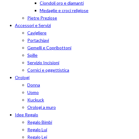
Ciondoli oro e diamanti
Medaglie e croci religiose
Pietre Preziose
Accessori e Servizi
Cavigliere
Portachiavi
Gemelli e Copribottoni
Spille
Servizio Incisioni
Cornici e oggettistica
Orologi
Donna
Uomo
Kuckuck
Orologi a muro
Idee Regalo
Regalo Bimbi
Regalo Lui
Regalo Lei