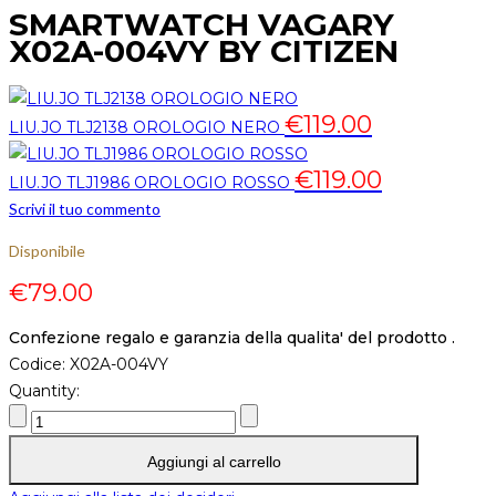
SMARTWATCH VAGARY
X02A-004VY BY CITIZEN
€
119.00
LIU.JO TLJ2138 OROLOGIO NERO
€
119.00
LIU.JO TLJ1986 OROLOGIO ROSSO
Scrivi il tuo commento
Disponibile
€
79.00
Confezione regalo e garanzia della qualita' del prodotto .
Codice:
X02A-004VY
Quantity:
Aggiungi al carrello