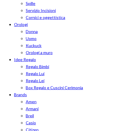
Spille
Servizio Incisioni
Cornici e oggettistica
Orologi
Donna
Uomo
Kuckuck
Orologi a muro
Idee Regalo
Regalo Bimbi
Regalo Lui
Regalo Lei
Box Regalo e Cuscini Cerimonia
Brands
Amen
Armani
Breil
Casio
Citizen