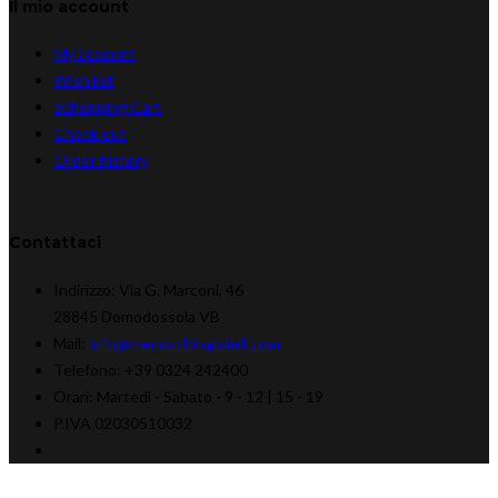
Il mio account
My account
Wish list
Schopping Cart
Check out
Order history
Contattaci
Indirizzo:
Via G. Marconi, 46
28845 Domodossola VB
Mail:
info@menocchiogioielli.com
Telefono:
+39 0324 242400
Orari:
Martedì - Sabato -
9 - 12 | 15 - 19
P.IVA 02030510032