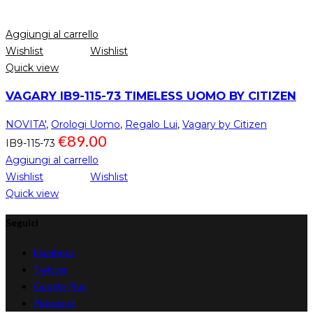
Aggiungi al carrello
Wishlist
Wishlist
Quick view
VAGARY IB9-115-73 TIMELESS UOMO BY CITIZEN
NOVITA'
,
Orologi Uomo
,
Regalo Lui
,
Vagary by Citizen
€
89.00
IB9-115-73
Aggiungi al carrello
Wishlist
Wishlist
Quick view
Seguici
Facebook
Twitter
Google Plus
Pinterest