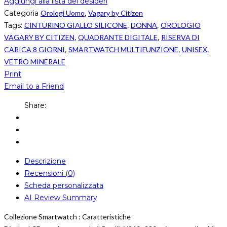
Aggiungi alla lista dei desideri
Categoria
Orologi Uomo
,
Vagary by Citizen
Tags:
CINTURINO GIALLO SILICONE
,
DONNA
,
OROLOGIO
VAGARY BY CITIZEN
,
QUADRANTE DIGITALE
,
RISERVA DI
CARICA 8 GIORNI
,
SMARTWATCH MULTIFUNZIONE
,
UNISEX
,
VETRO MINERALE
Print
Email to a Friend
Share:
Descrizione
Recensioni (0)
Scheda personalizzata
AI Review Summary
Collezione Smartwatch : Caratteristiche