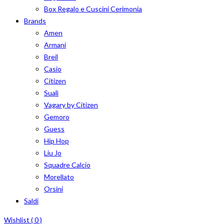
Box Regalo e Cuscini Cerimonia
Brands
Amen
Armani
Breil
Casio
Citizen
Sualì
Vagary by Citizen
Gemoro
Guess
Hip Hop
Liu Jo
Squadre Calcio
Morellato
Orsini
Saldi
Wishlist (
0
)