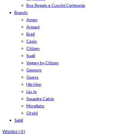
Box Regalo e Cuscini Cerimonia
Brands
Amen
Armani
Breil
Casio
Citizen
Sualì
Vagary by Citizen
Gemoro
Guess
Hip Hop
Liu Jo
Squadre Calcio
Morellato
Orsini
Saldi
Wishlist (
0
)