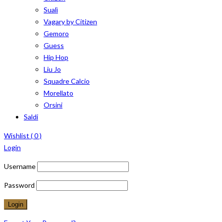
Sualì
Vagary by Citizen
Gemoro
Guess
Hip Hop
Liu Jo
Squadre Calcio
Morellato
Orsini
Saldi
Wishlist (
0
)
Login
Username
Password