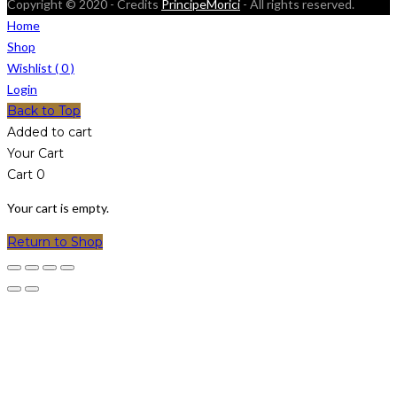
Copyright © 2020 - Credits
PrincipeMorici
- All rights reserved.
Home
Shop
Wishlist (
0
)
Login
Back to Top
Added to cart
Your Cart
Cart
0
Your cart is empty.
Return to Shop