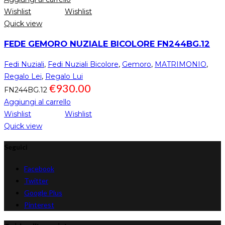
Wishlist
Wishlist
Quick view
FEDE GEMORO NUZIALE BICOLORE FN244BG.12
Fedi Nuziali
,
Fedi Nuziali Bicolore
,
Gemoro
,
MATRIMONIO
,
Regalo Lei
,
Regalo Lui
€
930.00
FN244BG.12
Aggiungi al carrello
Wishlist
Wishlist
Quick view
Seguici
Facebook
Twitter
Google Plus
Pinterest