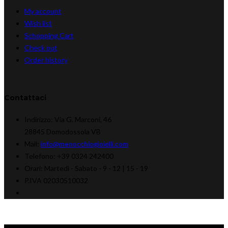
My account
Wish list
Schopping Cart
Check out
Order history
Contattaci
Indirizzo:
Via G. Marconi, 46
28845 Domodossola VB
Mail:
info@menocchiogioielli.com
Telefono:
+39 0324 242400
Orari:
Martedì - Sabato -
9 - 12 | 15 - 19
P.IVA 02030510032