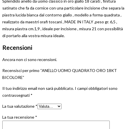
Splendido anello da uomo classico in oro giallo 18 carati , finitura
satinato che fa da cornice con una particolare incisione che separa la
piastra lucida bianca dal contorno giallo , modello a forma quadrata ,
realizzato da maestri orafi toscani , MADE IN ITALY ,peso gr. 6,5 ,
misura piastra cm.1,9 , ideale per incisione , misura 21 con possibilità
di portarlo alla vostra misura ideale.
Recensioni
Ancora non ci sono recensioni.
Recensisci per primo “ANELLO UOMO QUADRATO ORO 18KT
BICOLORE”
Il tuo indirizzo email non sarà pubblicato.
I campi obbligatori sono
contrassegnati
*
La tua valutazione
*
La tua recensione
*