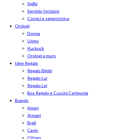
Spille
Servizio Incisioni
Cornici e oggettistica
Orologi
Donna
Uomo
Kuckuck
Orologi a muro
Idee Regalo
Regalo Bimbi
Regalo Lui
Regalo Lei
Box Regalo e Cuscini Cerimonia
Brands
Amen
Armani
Breil
Casio
Citizen