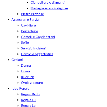
Ciondoli oro e diamanti
Medaglie e croci religiose
Pietre Preziose
Accessori e Servizi
Cavigliere
Portachiavi
Gemelli e Copribottoni
Spille
Servizio Incisioni
Cornici e oggettistica
Orologi
Donna
Uomo
Kuckuck
Orologi a muro
Idee Regalo
Regalo Bimbi
Regalo Lui
Regalo Lei