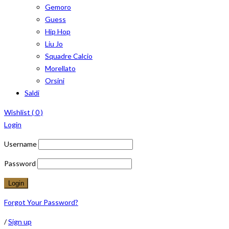
Gemoro
Guess
Hip Hop
Liu Jo
Squadre Calcio
Morellato
Orsini
Saldi
Wishlist (
0
)
Login
Username
Password
Forgot Your Password?
/
Sign up