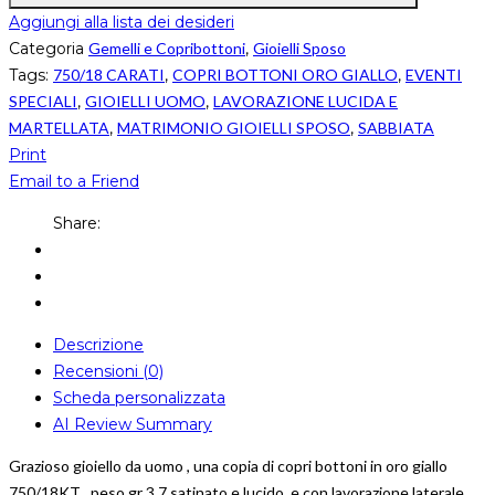
Aggiungi alla lista dei desideri
Categoria
Gemelli e Copribottoni
,
Gioielli Sposo
Tags:
750/18 CARATI
,
COPRI BOTTONI ORO GIALLO
,
EVENTI
SPECIALI
,
GIOIELLI UOMO
,
LAVORAZIONE LUCIDA E
MARTELLATA
,
MATRIMONIO GIOIELLI SPOSO
,
SABBIATA
Print
Email to a Friend
Share:
Descrizione
Recensioni (0)
Scheda personalizzata
AI Review Summary
Grazioso gioiello da uomo , una copia di copri bottoni in oro giallo
750/18KT , peso gr 3,7 satinato e lucido e con lavorazione laterale