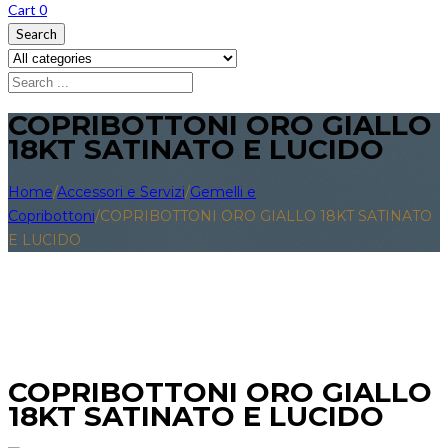
Cart
0
Search
COPRIBOTTONI ORO GIALLO
18KT SATINATO E LUCIDO
Home
/
Accessori e Servizi
/
Gemelli e
Copribottoni
/
COPRIBOTTONI ORO GIALLO 18KT SATINATO
E LUCIDO
COPRIBOTTONI ORO GIALLO
18KT SATINATO E LUCIDO