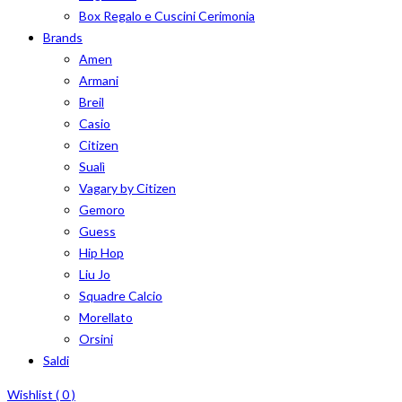
Box Regalo e Cuscini Cerimonia
Brands
Amen
Armani
Breil
Casio
Citizen
Sualì
Vagary by Citizen
Gemoro
Guess
Hip Hop
Liu Jo
Squadre Calcio
Morellato
Orsini
Saldi
Wishlist (
0
)