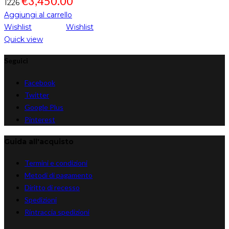
€
3,450.00
1226
Aggiungi al carrello
Wishlist
Wishlist
Quick view
Seguici
Facebook
Twitter
Google Plus
Pinterest
Guida all'acquisto
Termini e condizioni
Metodi di pagamento
Diritto di recesso
Spedizioni
Rintraccia spedizioni