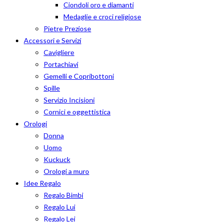
Ciondoli oro e diamanti
Medaglie e croci religiose
Pietre Preziose
Accessori e Servizi
Cavigliere
Portachiavi
Gemelli e Copribottoni
Spille
Servizio Incisioni
Cornici e oggettistica
Orologi
Donna
Uomo
Kuckuck
Orologi a muro
Idee Regalo
Regalo Bimbi
Regalo Lui
Regalo Lei