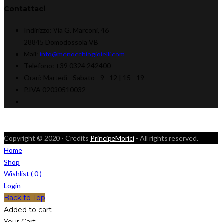
Contattaci
Indirizzo:
Via G. Marconi, 46
28845 Domodossola VB
Mail:
info@menocchiogioielli.com
Telefono:
+39 0324 242400
Orari:
Martedì - Sabato -
9 - 12 | 15 - 19
P.IVA 02030510032
Copyright © 2020 - Credits
PrincipeMorici
- All rights reserved.
Home
Shop
Wishlist (
0
)
Login
Back to Top
Added to cart
Your Cart