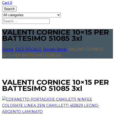
Cart
0
Search
VALENTI CORNICE 10×15 PER
BATTESIMO 51085 3xl
Home
/
IDEE REGALO
/
Regalo Bimbi
/
VALENTI CORNICE
10×15 PER BATTESIMO 51085 3xl
VALENTI CORNICE 10×15 PER
BATTESIMO 51085 3xl