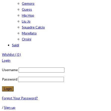
Gemoro
Guess
Hip Hop
Liu Jo
Squadre Calcio
Morellato
Orsini
Saldi
Wishlist (
0
)
Login
Username
Password
Forgot Your Password?
/
Sign up