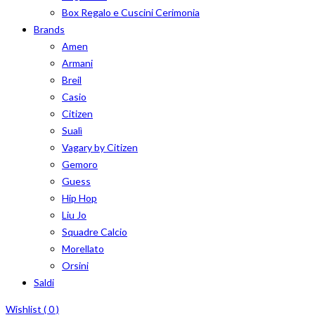
Box Regalo e Cuscini Cerimonia
Brands
Amen
Armani
Breil
Casio
Citizen
Sualì
Vagary by Citizen
Gemoro
Guess
Hip Hop
Liu Jo
Squadre Calcio
Morellato
Orsini
Saldi
Wishlist (
0
)