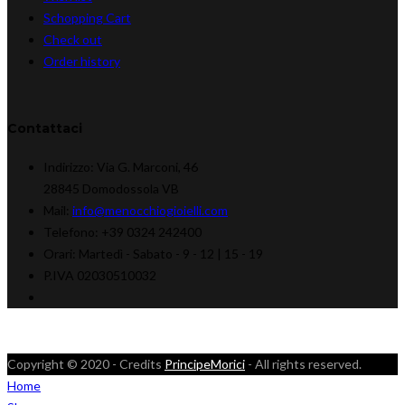
Schopping Cart
Check out
Order history
Contattaci
Indirizzo:
Via G. Marconi, 46
28845 Domodossola VB
Mail:
info@menocchiogioielli.com
Telefono:
+39 0324 242400
Orari:
Martedì - Sabato -
9 - 12 | 15 - 19
P.IVA 02030510032
Copyright © 2020 - Credits
PrincipeMorici
- All rights reserved.
Home