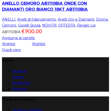
ANELLO GEMORO AB1110BIA ONDE CON
DIAMANTI ORO BIANCO 18KT AB1110BIA
ANELLI
,
Anelli di fidanzamento
,
Anelli Oro e Diamanti
,
Donna
,
Gemoro
,
Gioielli Sposa
,
NOVITA'
,
OFFERTA
,
Regalo Lei
€
900.00
AB1110BIA
Aggiungi al carrello
Wishlist
Wishlist
Quick view
Seguici
Facebook
Twitter
Google Plus
Pinterest
Guida all'acquisto
Termini e condizioni