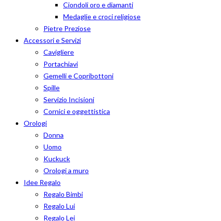
Ciondoli oro e diamanti
Medaglie e croci religiose
Pietre Preziose
Accessori e Servizi
Cavigliere
Portachiavi
Gemelli e Copribottoni
Spille
Servizio Incisioni
Cornici e oggettistica
Orologi
Donna
Uomo
Kuckuck
Orologi a muro
Idee Regalo
Regalo Bimbi
Regalo Lui
Regalo Lei