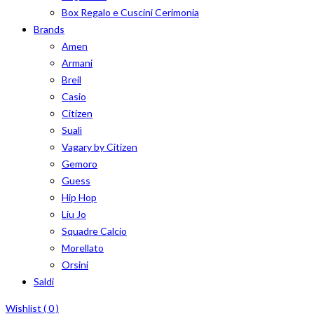
Box Regalo e Cuscini Cerimonia
Brands
Amen
Armani
Breil
Casio
Citizen
Sualì
Vagary by Citizen
Gemoro
Guess
Hip Hop
Liu Jo
Squadre Calcio
Morellato
Orsini
Saldi
Wishlist (
0
)