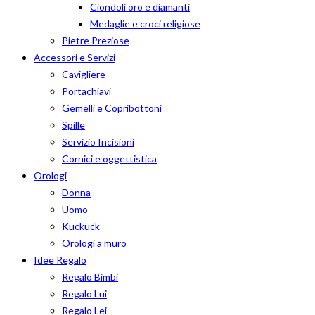
Ciondoli oro e diamanti
Medaglie e croci religiose
Pietre Preziose
Accessori e Servizi
Cavigliere
Portachiavi
Gemelli e Copribottoni
Spille
Servizio Incisioni
Cornici e oggettistica
Orologi
Donna
Uomo
Kuckuck
Orologi a muro
Idee Regalo
Regalo Bimbi
Regalo Lui
Regalo Lei