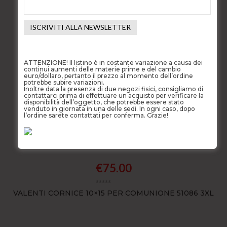
€
505.00
ATTENZIONE! Il listino è in costante variazione a causa dei
continui aumenti delle materie prime e del cambio
CIONDOLO CON DELFINO ORO BIANCO 18KT
euro/dollaro, pertanto il prezzo al momento dell’ordine
potrebbe subire variazioni.
Inoltre data la presenza di due negozi fisici, consigliamo di
contattarci prima di effettuare un acquisto per verificare la
disponibilità dell’oggetto, che potrebbe essere stato
venduto in giornata in una delle sedi. In ogni caso, dopo
l’ordine sarete contattati per conferma. Grazie!
€
75.00
VALENTI CORNICE 10×15 PER COMUNIONE 51086 3XL