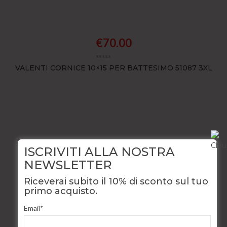
€
70.00
VALENTI CORNICE 10×15 PER BATTESIMO 51087 3XL
ISCRIVITI ALLA NOSTRA
€
195.00
NEWSLETTER
Riceverai subito il 10% di sconto sul tuo
CIONDOLO A FORMA DI GATTO ORO BIANCO 18KT
primo acquisto.
Email*