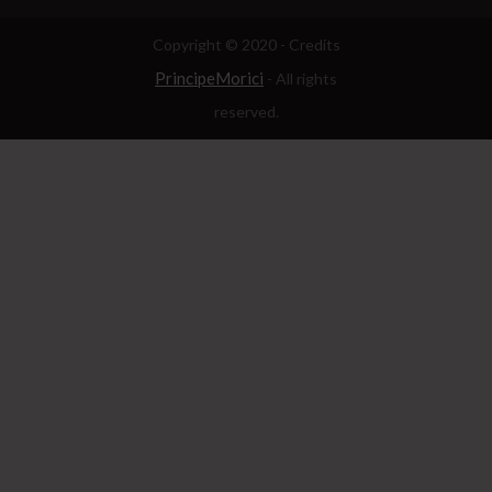
Copyright © 2020 - Credits
PrincipeMorici
- All rights
reserved.