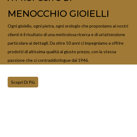
MENOCCHIO GIOIELLI
Ogni gioiello, ogni pietra, ogni orologio che proponiamo ai nostri
clienti è il risultato di una meticolosa ricerca e di un’attenzione
particolare ai dettagli. Da oltre 50 anni ci impegniamo a offrire
prodotti di altissima qualità al giusto prezzo, con la stessa
passione che ci contraddistingue dal 1946.
Scopri Di Più