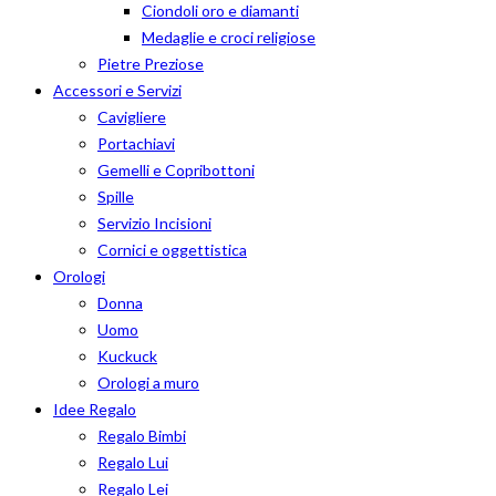
Ciondoli oro e diamanti
Medaglie e croci religiose
Pietre Preziose
Accessori e Servizi
Cavigliere
Portachiavi
Gemelli e Copribottoni
Spille
Servizio Incisioni
Cornici e oggettistica
Orologi
Donna
Uomo
Kuckuck
Orologi a muro
Idee Regalo
Regalo Bimbi
Regalo Lui
Regalo Lei