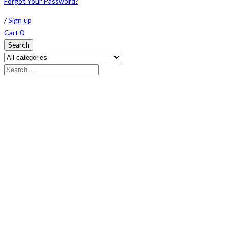
Forgot Your Password?
/
Sign up
Cart
0
Search