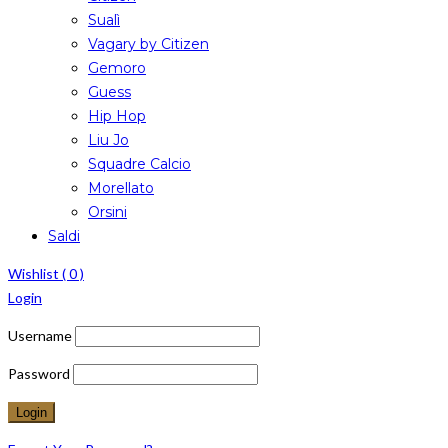
Sualì
Vagary by Citizen
Gemoro
Guess
Hip Hop
Liu Jo
Squadre Calcio
Morellato
Orsini
Saldi
Wishlist (
0
)
Login
Username
Password