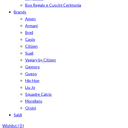
Box Regalo e Cuscini Cerimonia
Brands
Amen
Armani
Breil
Casio
Citizen
Sualì
Vagary by Citizen
Gemoro
Guess
Hip Hop
Liu Jo
Squadre Calcio
Morellato
Orsini
Saldi
Wishlist (
0
)